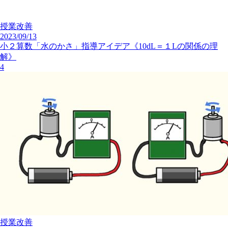
授業改善
2023/09/13
小２算数「水のかさ」指導アイデア《10dL＝１Lの関係の理
解》
4
授業改善