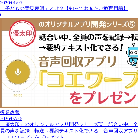
2026/01/05
「子どもの意見表明」とは？【知っておきたい教育用語】
6
授業改善
2026/07/26
「優太印」のオリジナルアプリ開発シリーズ⑤ 話合い中、全
員の声を記録→転送→要約テキスト化できる！音声回収アプリ
「コエワ～プ」をプレゼント