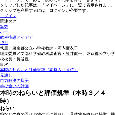
クリップした記事は、「マイページ」に一覧で表示されます。
クリップを利用するには、ログインが必要です。
ログイン
関連タグ
算数
小一
教科指導アイデア
12月
執筆／東京都公立小学校教諭・河内麻衣子
編集委員／文部科学省教科調査官・笠井健一、東京都公立小学
校校長・長谷豊
目次
本時のねらいと評価規準（本時３／４時）
見通し
自力解決の様子
学び合いの計画
本時のねらいと評価規準（本時３／４
時）
ねらい
箱などの身の回りの物の形に着目し、具体物を概形や特徴、機