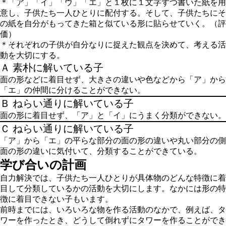
＊「ア」「イ」「ウ」「エ」と１枚に１文字ずつ書いた紙を用
意し、子供たち一人ひとりに配付する。そして、子供たちにそ
の紙を自分がもってきた箱と似ている形に貼らせていく。（評
価）
＊それぞれの子供が自分なりに捉えた観点を決めて、考える活
動を大切にする。
Ａ 素朴に解いている子
面の形などに着目せず、大きさの違いや色などから「ア」から
「エ」の仲間に分けることができない。
Ｂ
ねらい通りに解いている子
面の形に着目せず、「ア」と「イ」にうまく分類ができない。
Ｃ ねらい通りに解いている子
「ア」から「エ」の平らな部分の面の形の違いや丸い部分の側
面の形の違いに気付いて、分類することができている。
学び合いの計画
自力解決では、子供たち一人ひとりが具体物のどんな特徴に着
目して分類しているかの活動を大切にします。なかには形の特
徴に着目できない子もいます。
前時までには、いろいろな物を作る活動のなかで、例えば、タ
ワーを作ったとき、どうして倒れずにタワーを作ることができ