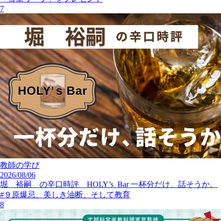
7
教師の学び
2026/08/06
堀 裕嗣 の辛口時評 HOLY’s Bar 一杯分だけ、話そうか。
#９原爆忌、美しき油断、そして教育
8