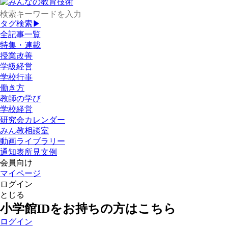
タグ検索▶
全記事一覧
特集・連載
授業改善
学級経営
学校行事
働き方
教師の学び
学校経営
研究会カレンダー
みん教相談室
動画ライブラリー
通知表所見文例
会員向け
マイページ
ログイン
とじる
小学館IDをお持ちの方はこちら
ログイン