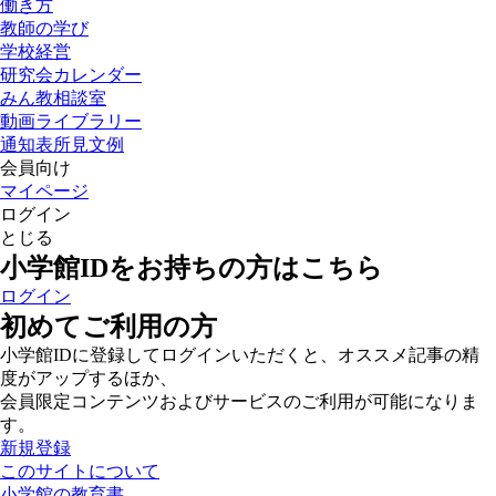
働き方
教師の学び
学校経営
研究会カレンダー
みん教相談室
動画ライブラリー
通知表所見文例
会員向け
マイページ
ログイン
とじる
小学館IDをお持ちの方はこちら
ログイン
初めてご利用の方
小学館IDに登録してログインいただくと、オススメ記事の精
度がアップするほか、
会員限定コンテンツおよびサービスのご利用が可能になりま
す。
新規登録
このサイトについて
小学館の教育書