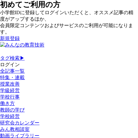
初めてご利用の方
小学館IDに登録してログインいただくと、オススメ記事の精
度がアップするほか、
会員限定コンテンツおよびサービスのご利用が可能になりま
す。
新規登録
タグ検索▶
ログイン
全記事一覧
特集・連載
授業改善
学級経営
学校行事
働き方
教師の学び
学校経営
研究会カレンダー
みん教相談室
動画ライブラリー