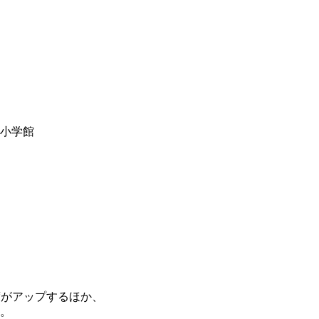
y小学館
度がアップするほか、
。