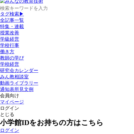
タグ検索▶
全記事一覧
特集・連載
授業改善
学級経営
学校行事
働き方
教師の学び
学校経営
研究会カレンダー
みん教相談室
動画ライブラリー
通知表所見文例
会員向け
マイページ
ログイン
とじる
小学館IDをお持ちの方はこちら
ログイン