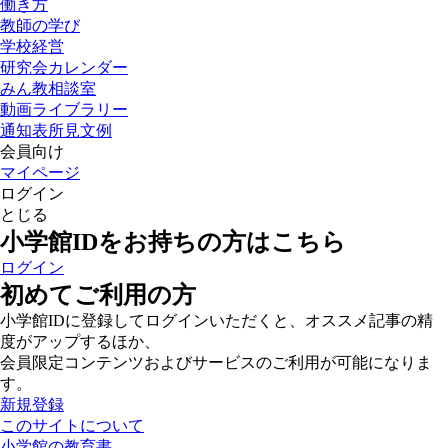
働き方
教師の学び
学校経営
研究会カレンダー
みん教相談室
動画ライブラリー
通知表所見文例
会員向け
マイページ
ログイン
とじる
小学館IDをお持ちの方はこちら
ログイン
初めてご利用の方
小学館IDに登録してログインいただくと、オススメ記事の精
度がアップするほか、
会員限定コンテンツおよびサービスのご利用が可能になりま
す。
新規登録
このサイトについて
小学館の教育書