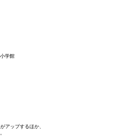
y小学館
度がアップするほか、
。