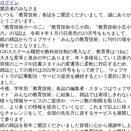
ログイン
愛読者のみなさま
いつも「教育技術」各誌をご愛読くださいまして、誠にありが
とうございます。
『教育技術小一小二』『教育技術小三小四』『教育技術小五小
六』の3誌は、令和４年１月15日発売の2/3月号をもちまして、
紙の雑誌からウェブサイト「みんなの教育技術」に刊行の場を
移すこととなりました。
GIGAスクール構想や教科担任制の導入など、教育界はつねに
大きな変革と進歩の中にあります。年々多様化していく読者の
皆様のニーズや読書スタイルの変遷等に柔軟に対応するため、
雑誌としての発行は2022年2/3月号をもって終了し、ウェブサ
イトでの記事配信・サービス提供を継続するという選択に至り
ました。
今後、学年別「教育技術」各誌の編集者・スタッフはウェブサ
イト「みんなの教育技術」に結集し、雑誌では表現しきれない
様々な情報サービスのご提供や、ページ数の制限を取り払っ
た、より多くの情報を提供していくなど、これまで以上に様々
なチャレンジをして、全国の先生方に資するサービスを展開し
て参ります。
紙の雑誌を長年ご愛読くださいました皆様に心から感謝申し上