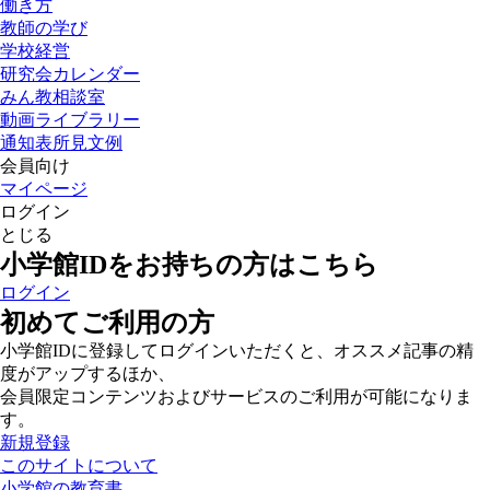
働き方
教師の学び
学校経営
研究会カレンダー
みん教相談室
動画ライブラリー
通知表所見文例
会員向け
マイページ
ログイン
とじる
小学館IDをお持ちの方はこちら
ログイン
初めてご利用の方
小学館IDに登録してログインいただくと、オススメ記事の精
度がアップするほか、
会員限定コンテンツおよびサービスのご利用が可能になりま
す。
新規登録
このサイトについて
小学館の教育書