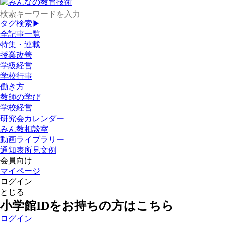
タグ検索▶
全記事一覧
特集・連載
授業改善
学級経営
学校行事
働き方
教師の学び
学校経営
研究会カレンダー
みん教相談室
動画ライブラリー
通知表所見文例
会員向け
マイページ
ログイン
とじる
小学館IDをお持ちの方はこちら
ログイン