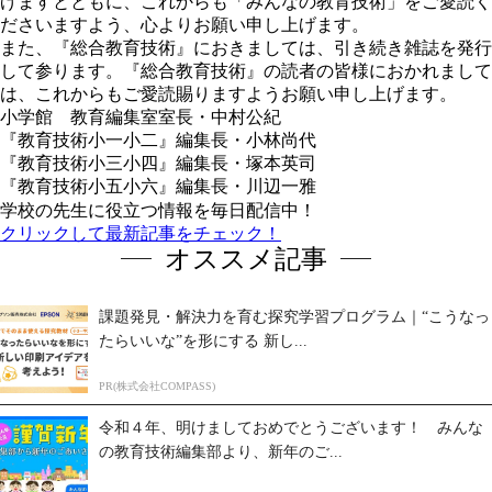
げますとともに、これからも「みんなの教育技術」をご愛読く
ださいますよう、心よりお願い申し上げます。
また、『総合教育技術』におきましては、引き続き雑誌を発行
して参ります。『総合教育技術』の読者の皆様におかれまして
は、これからもご愛読賜りますようお願い申し上げます。
小学館 教育編集室室長・中村公紀
『教育技術小一小二』編集長・小林尚代
『教育技術小三小四』編集長・塚本英司
『教育技術小五小六』編集長・川辺一雅
学校の先生に役立つ情報を毎日配信中！
クリックして最新記事をチェック！
オススメ記事
課題発見・解決力を育む探究学習プログラム｜“こうなっ
たらいいな”を形にする 新し...
PR(株式会社COMPASS)
令和４年、明けましておめでとうございます！ みんな
の教育技術編集部より、新年のご...