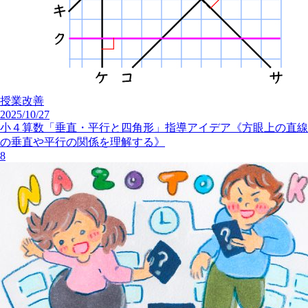
授業改善
2025/10/27
小４算数「垂直・平行と四角形」指導アイデア《方眼上の直線
の垂直や平行の関係を理解する》
8