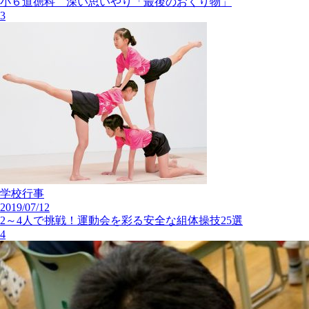
小６道徳科 深い思いやり「最後のおくり物」
3
学校行事
2019/07/12
2～4人で挑戦！運動会を彩る安全な組体操技25選
4