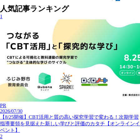
人気記事ランキング
1
PR
2026/07/30
【8/25開催】CBT活用と質の高い探究学習で変わる！次期学習
指導要領を見据えた新しい学びと評価のカタチ【オンラインイ
ベント】
2