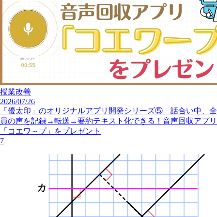
授業改善
2026/07/26
「優太印」のオリジナルアプリ開発シリーズ⑤ 話合い中、全
員の声を記録→転送→要約テキスト化できる！音声回収アプリ
「コエワ～プ」をプレゼント
7