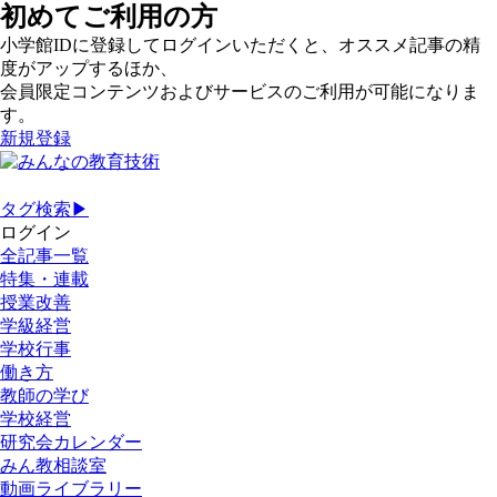
初めてご利用の方
小学館IDに登録してログインいただくと、オススメ記事の精
度がアップするほか、
会員限定コンテンツおよびサービスのご利用が可能になりま
す。
新規登録
タグ検索▶
ログイン
全記事一覧
特集・連載
授業改善
学級経営
学校行事
働き方
教師の学び
学校経営
研究会カレンダー
みん教相談室
動画ライブラリー