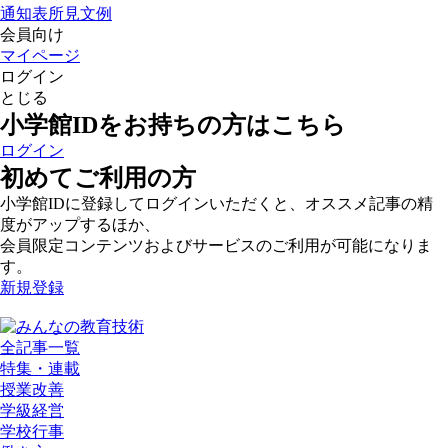
通知表所見文例
会員向け
マイページ
ログイン
とじる
小学館IDをお持ちの方はこちら
ログイン
初めてご利用の方
小学館IDに登録してログインいただくと、オススメ記事の精
度がアップするほか、
会員限定コンテンツおよびサービスのご利用が可能になりま
す。
新規登録
全記事一覧
特集・連載
授業改善
学級経営
学校行事