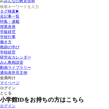
タグ検索▶
全記事一覧
特集・連載
授業改善
学級経営
学校行事
働き方
教師の学び
学校経営
研究会カレンダー
みん教相談室
動画ライブラリー
通知表所見文例
会員向け
マイページ
ログイン
とじる
小学館IDをお持ちの方はこちら
ログイン