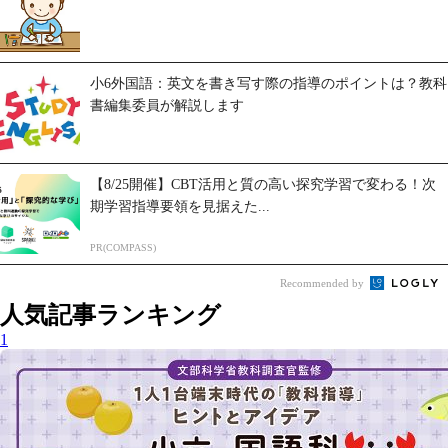
小6外国語：英文を書き写す際の指導のポイントは？教科
書編集委員が解説します
【8/25開催】CBT活用と質の高い探究学習で変わる！次
期学習指導要領を見据えた...
PR(COMPASS)
Recommended by
人気記事ランキング
1