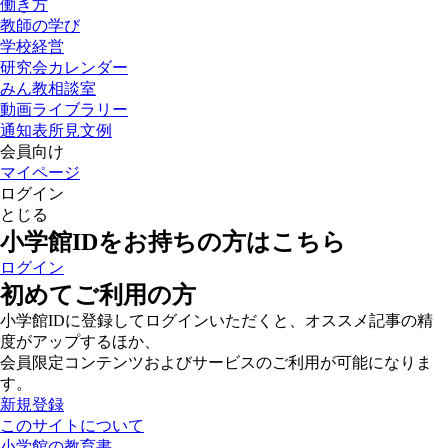
働き方
教師の学び
学校経営
研究会カレンダー
みん教相談室
動画ライブラリー
通知表所見文例
会員向け
マイページ
ログイン
とじる
小学館IDをお持ちの方はこちら
ログイン
初めてご利用の方
小学館IDに登録してログインいただくと、オススメ記事の精
度がアップするほか、
会員限定コンテンツおよびサービスのご利用が可能になりま
す。
新規登録
このサイトについて
小学館の教育書