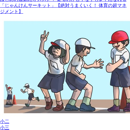
「じゃんけんサーキット」【絶対うまくいく！ 体育の超マネ
ジメント】
小二
小三