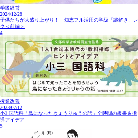
学級経営
2024/12/28
子供たちが大盛り上がり！ 知恵フル活用の学級「謎解き」レ
ク＜前編＞
4
授業改善
2023/07/12
小3 国語科「鳥になったきょうりゅうの話」全時間の板書＆指
導アイデア
5