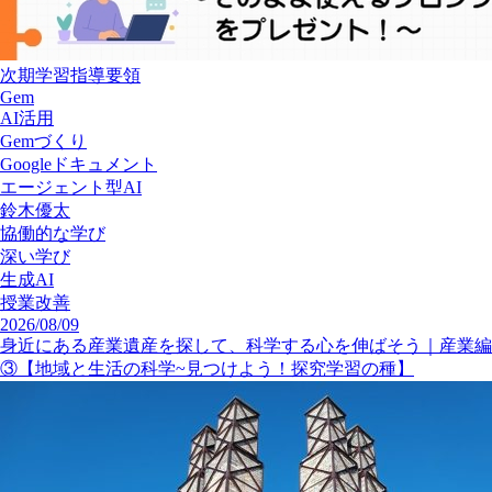
次期学習指導要領
Gem
AI活用
Gemづくり
Googleドキュメント
エージェント型AI
鈴木優太
協働的な学び
深い学び
生成AI
授業改善
2026/08/09
身近にある産業遺産を探して、科学する心を伸ばそう｜産業編
③【地域と生活の科学~見つけよう！探究学習の種】