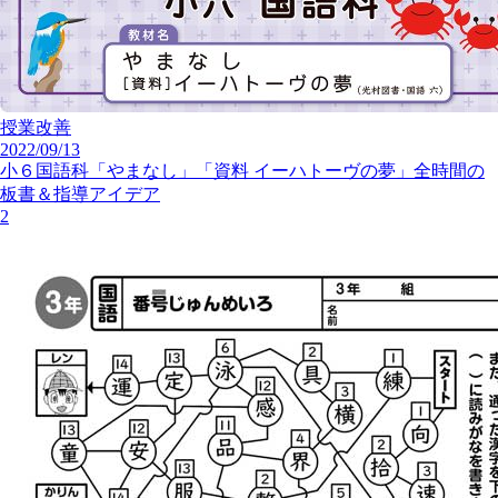
授業改善
2022/09/13
小６国語科「やまなし」「資料 イーハトーヴの夢」全時間の
板書＆指導アイデア
2