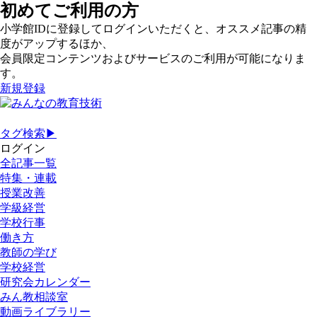
初めてご利用の方
小学館IDに登録してログインいただくと、オススメ記事の精
度がアップするほか、
会員限定コンテンツおよびサービスのご利用が可能になりま
す。
新規登録
タグ検索▶
ログイン
全記事一覧
特集・連載
授業改善
学級経営
学校行事
働き方
教師の学び
学校経営
研究会カレンダー
みん教相談室
動画ライブラリー