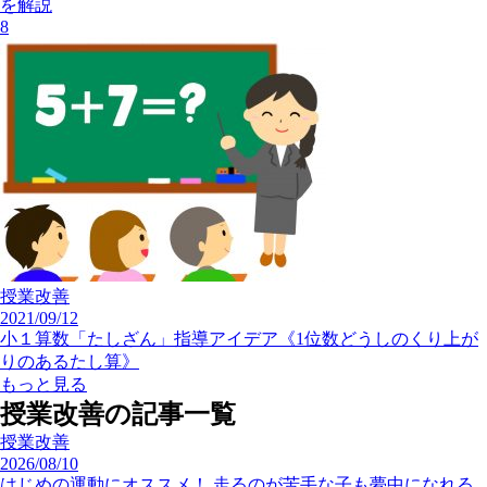
を解説
8
授業改善
2021/09/12
小１算数「たしざん」指導アイデア《1位数どうしのくり上が
りのあるたし算》
もっと見る
授業改善の記事一覧
授業改善
2026/08/10
はじめの運動にオススメ！ 走るのが苦手な子も夢中になれる