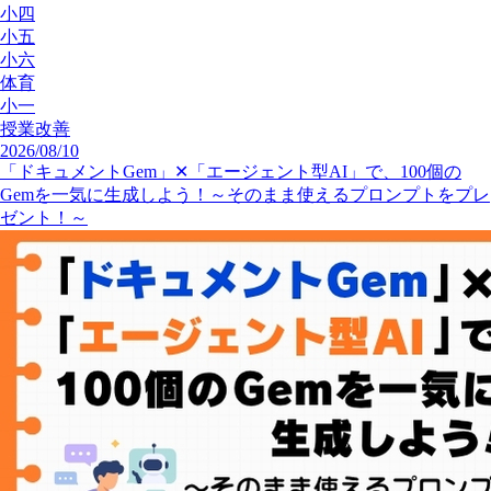
小四
小五
小六
体育
小一
授業改善
2026/08/10
「ドキュメントGem」✕「エージェント型AI」で、100個の
Gemを一気に生成しよう！～そのまま使えるプロンプトをプレ
ゼント！～