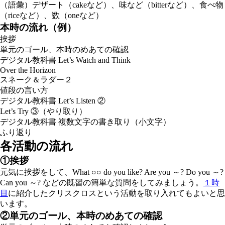
（語彙）
デザート（cakeなど）、味など（bitterなど）、食べ物
（riceなど）、数（oneなど）
本時の流れ（例）
挨拶
単元のゴール、本時のめあての確認
デジタル教科書 Let’s Watch and Think
Over the Horizon
スネーク＆ラダー２
値段の言い方
デジタル教科書 Let’s Listen ②
Let’s Try ③（やり取り）
デジタル教科書 複数文字の書き取り（小文字）
ふり返り
各活動の流れ
①挨拶
元気に挨拶をして、
What ○○ do you like? Are you ～? Do you ～?
Can you ～?
などの既習の簡単な質問をしてみましょう。
１時
目
に紹介したクリスクロスという活動を取り入れてもよいと思
います。
②単元のゴール、本時のめあての確認