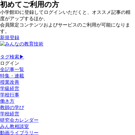
初めてご利用の方
小学館IDに登録してログインいただくと、オススメ記事の精
度がアップするほか、
会員限定コンテンツおよびサービスのご利用が可能になりま
す。
新規登録
タグ検索▶
ログイン
全記事一覧
特集・連載
授業改善
学級経営
学校行事
働き方
教師の学び
学校経営
研究会カレンダー
みん教相談室
動画ライブラリー