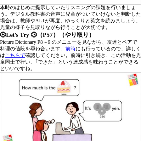
本時のはじめに提示していたリスニングの課題を行いましょ
う。デジタル教科書の音声に児童がついていけないと判断した
場合は、教師やALTが再度、ゆっくりと英文を読みましょう。
児童の様子を見取りながら行うことが大切です。
⑧Let’s Try ③（P57）（やり取り）
Picture Dictionary P8～9 のメニューを見ながら、友達とペアで
料理の値段を尋ね合います。
前時
にも行っているので、詳しく
は
こちらで
確認してください。前時に引き続き、この活動を児
童同士で行い、｢できた」という達成感を味わうことができる
といいですね。