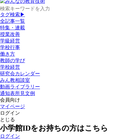
タグ検索▶
全記事一覧
特集・連載
授業改善
学級経営
学校行事
働き方
教師の学び
学校経営
研究会カレンダー
みん教相談室
動画ライブラリー
通知表所見文例
会員向け
マイページ
ログイン
とじる
小学館IDをお持ちの方はこちら
ログイン