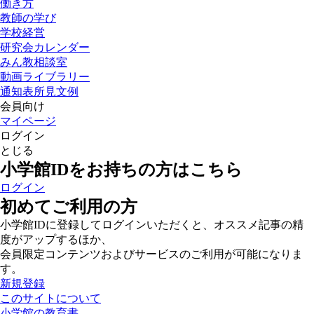
働き方
教師の学び
学校経営
研究会カレンダー
みん教相談室
動画ライブラリー
通知表所見文例
会員向け
マイページ
ログイン
とじる
小学館IDをお持ちの方はこちら
ログイン
初めてご利用の方
小学館IDに登録してログインいただくと、オススメ記事の精
度がアップするほか、
会員限定コンテンツおよびサービスのご利用が可能になりま
す。
新規登録
このサイトについて
小学館の教育書