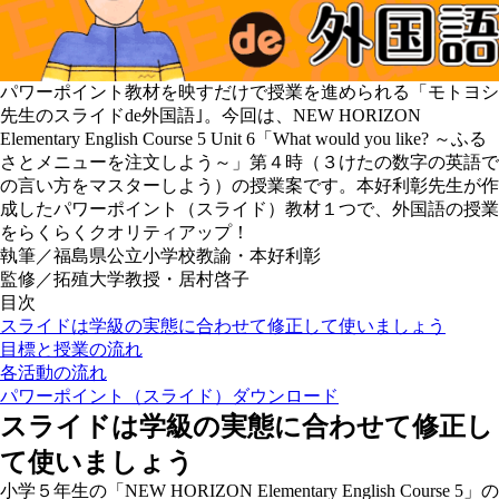
パワーポイント教材を映すだけで授業を進められる
「モトヨシ
先生のスライドde外国語｣
。今回は、NEW HORIZON
Elementary English Course 5 Unit 6「
What would you like?
～ふる
さとメニューを注文しよう～」第４時（３けたの数字の英語で
の言い方をマスターしよう）の授業案です。本好利彰先生が作
成したパワーポイント（スライド）教材１つで、外国語の授業
をらくらくクオリティアップ！
執筆／福島県公立小学校教諭・本好利彰
監修／拓殖大学教授・居村啓子
目次
スライドは学級の実態に合わせて修正して使いましょう
目標と授業の流れ
各活動の流れ
パワーポイント（スライド）ダウンロード
スライドは学級の実態に合わせて修正し
て使いましょう
小学５年生の「NEW HORIZON Elementary English Course 5」の