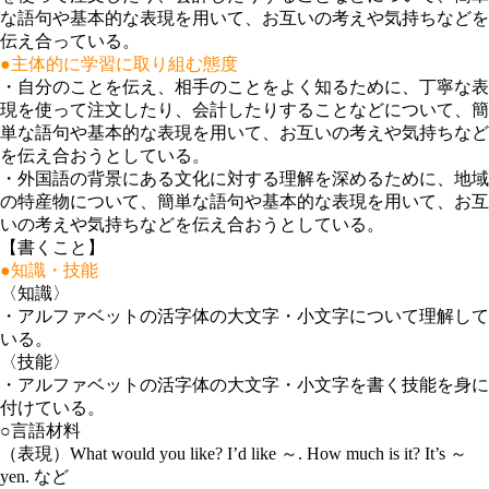
な語句や基本的な表現を用いて、お互いの考えや気持ちなどを
伝え合っている。
●主体的に学習に取り組む態度
・
自分のことを伝え、相手のことをよく知るために、丁寧な表
現を使って注文したり、会計したりすることなどについて、簡
単な語句や基本的な表現を用いて、お互いの考えや気持ちなど
を伝え合おうとしている。
・
外国語の背景にある文化に対する理解を深めるために、地域
の特産物について、簡単な語句や基本的な表現を用いて、お互
いの考えや気持ちなどを伝え合おうとしている。
【書くこと】
●知識・技能
〈知識〉
・
アルファベットの活字体の大文字・小文字について理解して
いる。
〈技能〉
・
アルファベットの活字体の大文字・小文字を書く技能を身に
付けている。
○言語材料
（表現）
What would you like? I’d like ～. How much is it? It’s ～
yen. など