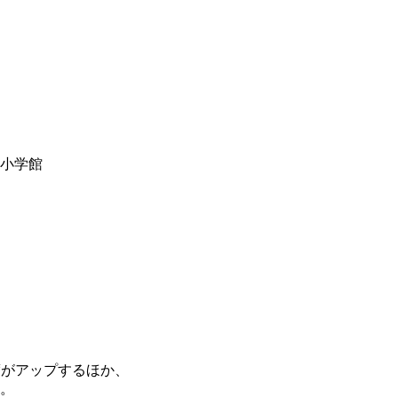
y小学館
度がアップするほか、
。