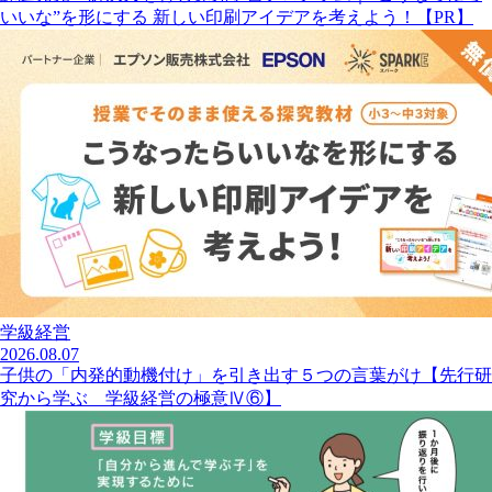
いいな”を形にする 新しい印刷アイデアを考えよう！【PR】
学級経営
2026.08.07
子供の「内発的動機付け」を引き出す５つの言葉がけ【先行研
究から学ぶ 学級経営の極意Ⅳ⑥】