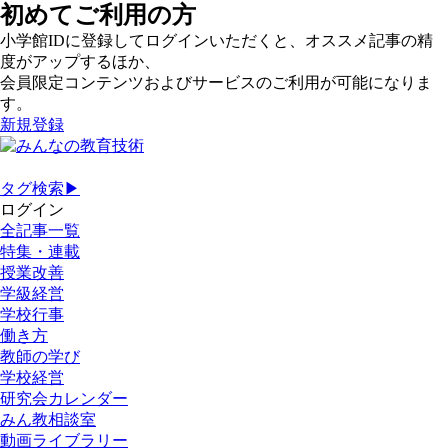
初めてご利用の方
小学館IDに登録してログインいただくと、オススメ記事の精
度がアップするほか、
会員限定コンテンツおよびサービスのご利用が可能になりま
す。
新規登録
タグ検索▶
ログイン
全記事一覧
特集・連載
授業改善
学級経営
学校行事
働き方
教師の学び
学校経営
研究会カレンダー
みん教相談室
動画ライブラリー