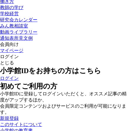
働き方
教師の学び
学校経営
研究会カレンダー
みん教相談室
動画ライブラリー
通知表所見文例
会員向け
マイページ
ログイン
とじる
小学館IDをお持ちの方はこちら
ログイン
初めてご利用の方
小学館IDに登録してログインいただくと、オススメ記事の精
度がアップするほか、
会員限定コンテンツおよびサービスのご利用が可能になりま
す。
新規登録
このサイトについて
小学館の教育書