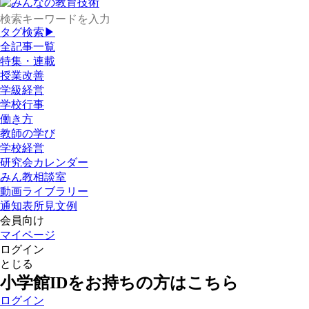
タグ検索▶
全記事一覧
特集・連載
授業改善
学級経営
学校行事
働き方
教師の学び
学校経営
研究会カレンダー
みん教相談室
動画ライブラリー
通知表所見文例
会員向け
マイページ
ログイン
とじる
小学館IDをお持ちの方はこちら
ログイン