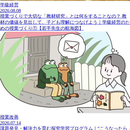
学級経営
2026.08.08
授業づくりで大切な「教材研究」とは何をすることなの？ 教
材の価値を見出して、子ども理解につなげよう｜学級経営のた
めの授業づくり①【若手先生の航海図】
授業改善
2026.07.14
課題発見・解決力を育む探究学習プログラム｜“こうなったら