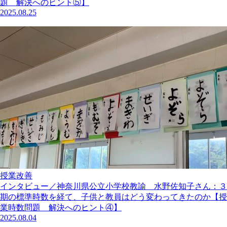
題 解決へのヒント⑤】
2025.08.25
授業改善
インタビュー／神奈川県公立小学校教諭 水野佐知子さん：３
期の標準時数を経て、子供と教員はどう変わってきたのか【授
業時数問題 解決へのヒント④】
2025.08.04