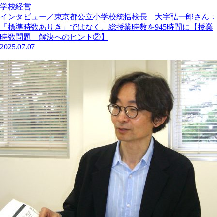
学校経営
インタビュー／東京都公立小学校統括校長 大字弘一郎さん：
「標準時数ありき」ではなく、総授業時数を945時間に【授業
時数問題 解決へのヒント②】
2025.07.07