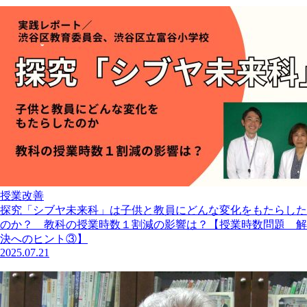
授業改善
探究「シブヤ未来科」は子供と教員にどんな変化をもたらした
のか？ 教科の授業時数１割減の影響は？【授業時数問題 解
決へのヒント③】
2025.07.21