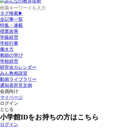
タグ検索▶
全記事一覧
特集・連載
授業改善
学級経営
学校行事
働き方
教師の学び
学校経営
研究会カレンダー
みん教相談室
動画ライブラリー
通知表所見文例
会員向け
マイページ
ログイン
とじる
小学館IDをお持ちの方はこちら
ログイン