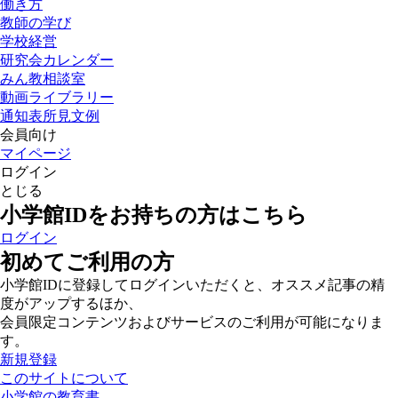
働き方
教師の学び
学校経営
研究会カレンダー
みん教相談室
動画ライブラリー
通知表所見文例
会員向け
マイページ
ログイン
とじる
小学館IDをお持ちの方はこちら
ログイン
初めてご利用の方
小学館IDに登録してログインいただくと、オススメ記事の精
度がアップするほか、
会員限定コンテンツおよびサービスのご利用が可能になりま
す。
新規登録
このサイトについて
小学館の教育書