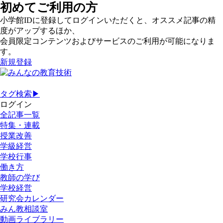
初めてご利用の方
小学館IDに登録してログインいただくと、オススメ記事の精
度がアップするほか、
会員限定コンテンツおよびサービスのご利用が可能になりま
す。
新規登録
タグ検索▶
ログイン
全記事一覧
特集・連載
授業改善
学級経営
学校行事
働き方
教師の学び
学校経営
研究会カレンダー
みん教相談室
動画ライブラリー