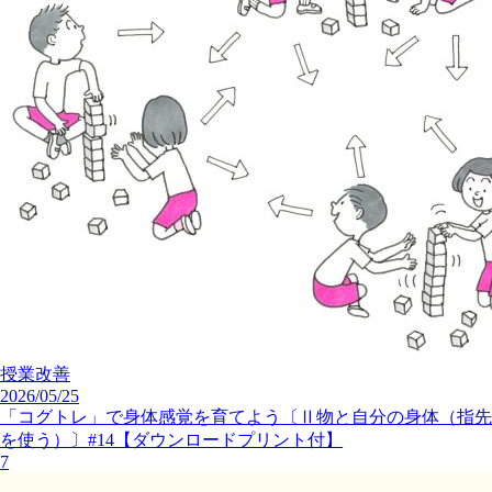
授業改善
2026/05/25
「コグトレ」で身体感覚を育てよう〔Ⅱ物と自分の身体（指先
を使う）〕#14【ダウンロードプリント付】
7