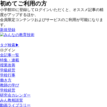
初めてご利用の方
小学館IDに登録してログインいただくと、オススメ記事の精
度がアップするほか、
会員限定コンテンツおよびサービスのご利用が可能になりま
す。
新規登録
タグ検索▶
ログイン
全記事一覧
特集・連載
授業改善
学級経営
学校行事
働き方
教師の学び
学校経営
研究会カレンダー
みん教相談室
動画ライブラリー