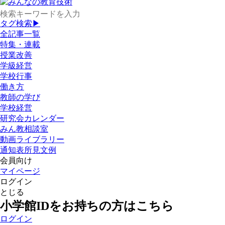
タグ検索▶
全記事一覧
特集・連載
授業改善
学級経営
学校行事
働き方
教師の学び
学校経営
研究会カレンダー
みん教相談室
動画ライブラリー
通知表所見文例
会員向け
マイページ
ログイン
とじる
小学館IDをお持ちの方はこちら
ログイン