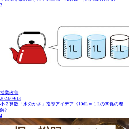
3
授業改善
2023/09/13
小２算数「水のかさ」指導アイデア《10dL＝１Lの関係の理
解》
4