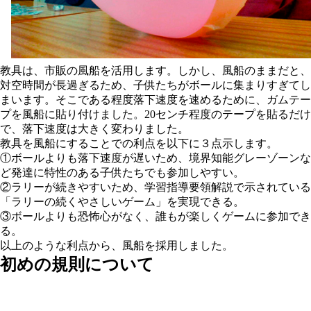
教具は、市販の風船を活用します。しかし、風船のままだと、
対空時間が長過ぎるため、子供たちがボールに集まりすぎてし
まいます。そこである程度落下速度を速めるために、ガムテー
プを風船に貼り付けました。20センチ程度のテープを貼るだけ
で、落下速度は大きく変わりました。
教具を風船にすることでの利点を以下に３点示します。
①ボールよりも落下速度が遅いため、境界知能グレーゾーンな
ど発達に特性のある子供たちでも参加しやすい。
②ラリーが続きやすいため、学習指導要領解説で示されている
「ラリーの続くやさしいゲーム」を実現できる。
③ボールよりも恐怖心がなく、誰もが楽しくゲームに参加でき
る。
以上のような利点から、風船を採用しました。
初めの規則について