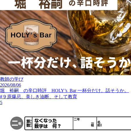
教師の学び
2026/08/06
堀 裕嗣 の辛口時評 HOLY’s Bar 一杯分だけ、話そうか。
#９原爆忌、美しき油断、そして教育
5