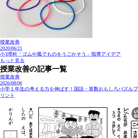
授業改善
2020/06/21
小3理科「ゴムや風でものをうごかそう」指導アイデア
もっと見る
授業改善の記事一覧
授業改善
2026/08/06
小学１年生の考える力を伸ばす！国語・算数おもしろパズルプ
リント