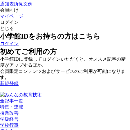
通知表所見文例
会員向け
マイページ
ログイン
とじる
小学館IDをお持ちの方はこちら
ログイン
初めてご利用の方
小学館IDに登録してログインいただくと、オススメ記事の精
度がアップするほか、
会員限定コンテンツおよびサービスのご利用が可能になりま
す。
新規登録
全記事一覧
特集・連載
授業改善
学級経営
学校行事