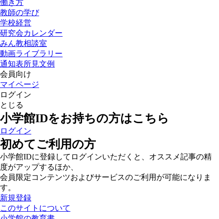
働き方
教師の学び
学校経営
研究会カレンダー
みん教相談室
動画ライブラリー
通知表所見文例
会員向け
マイページ
ログイン
とじる
小学館IDをお持ちの方はこちら
ログイン
初めてご利用の方
小学館IDに登録してログインいただくと、オススメ記事の精
度がアップするほか、
会員限定コンテンツおよびサービスのご利用が可能になりま
す。
新規登録
このサイトについて
小学館の教育書