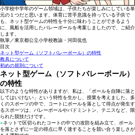
小学校中学年のゲーム領域は、子供たちが楽しみにしている単
元の１つだと思います。体育に苦手意識を持っている子供で
も、ネット型ゲームの特性を十分に味わうことができるよう
に、風船を活用したバレーボールを考案しましたので、ご紹介
します。
執筆／東京都公立小学校教諭・河田侃也
目次
ネット型ゲーム（ソフトバレーボール）の特性
教具について
初めの規則について
ネット型ゲーム（ソフトバレーボール）
の特性
以下のような特性がありますが、私は、「ボールを自陣に落と
してはいけない」という特性を生かし、授業を考えました。多
くのスポーツの中で、コートにボールを落として得点が発生す
るスポーツは、バレーボールやバドミントン、テニスなど、限
られた競技だけです。
●
ネットで区切られたコートの中での攻防を組み立て、ボール
を落とさずに一定の得点に早く達することを競い合う楽しさが