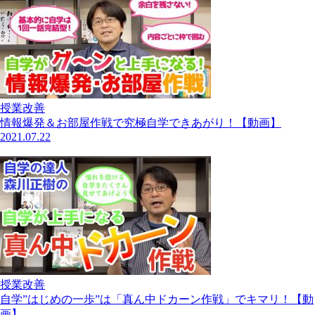
授業改善
情報爆発＆お部屋作戦で究極自学できあがり！【動画】
2021.07.22
授業改善
自学”はじめの一歩”は「真ん中ドカーン作戦」でキマリ！【動
画】