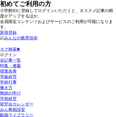
初めてご利用の方
小学館IDに登録してログインいただくと、オススメ記事の精
度がアップするほか、
会員限定コンテンツおよびサービスのご利用が可能になりま
す。
新規登録
タグ検索▶
ログイン
全記事一覧
特集・連載
授業改善
学級経営
学校行事
働き方
教師の学び
学校経営
研究会カレンダー
みん教相談室
動画ライブラリー