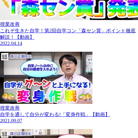
授業改善
これぞ生きた自学！第2回自学コン「森セン賞」ポイント徹底
解説！【動画】
2022.04.14
授業改善
自学を通して自分が変わる!「変身作戦」【動画】
2021.09.07