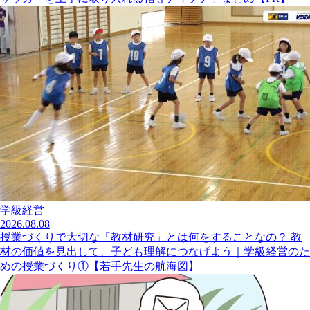
学級経営
2026.08.08
授業づくりで大切な「教材研究」とは何をすることなの？ 教
材の価値を見出して、子ども理解につなげよう｜学級経営のた
めの授業づくり①【若手先生の航海図】