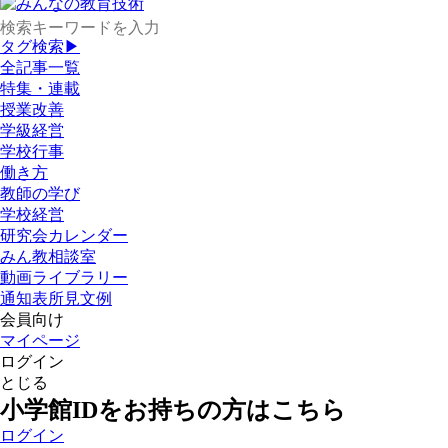
タグ検索▶
全記事一覧
特集・連載
授業改善
学級経営
学校行事
働き方
教師の学び
学校経営
研究会カレンダー
みん教相談室
動画ライブラリー
通知表所見文例
会員向け
マイページ
ログイン
とじる
小学館IDをお持ちの方はこちら
ログイン