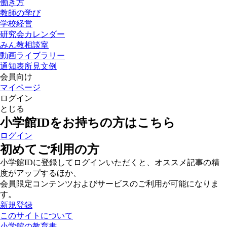
働き方
教師の学び
学校経営
研究会カレンダー
みん教相談室
動画ライブラリー
通知表所見文例
会員向け
マイページ
ログイン
とじる
小学館IDをお持ちの方はこちら
ログイン
初めてご利用の方
小学館IDに登録してログインいただくと、オススメ記事の精
度がアップするほか、
会員限定コンテンツおよびサービスのご利用が可能になりま
す。
新規登録
このサイトについて
小学館の教育書