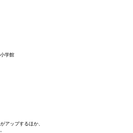
y小学館
度がアップするほか、
。