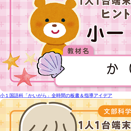
小１国語科「かいがら」全時間の板書＆指導アイデア