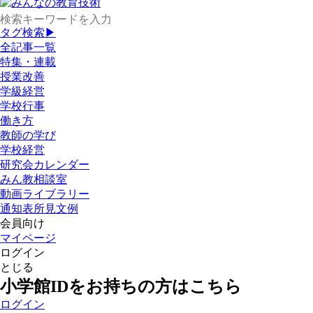
タグ検索▶
全記事一覧
特集・連載
授業改善
学級経営
学校行事
働き方
教師の学び
学校経営
研究会カレンダー
みん教相談室
動画ライブラリー
通知表所見文例
会員向け
マイページ
ログイン
とじる
小学館IDをお持ちの方はこちら
ログイン