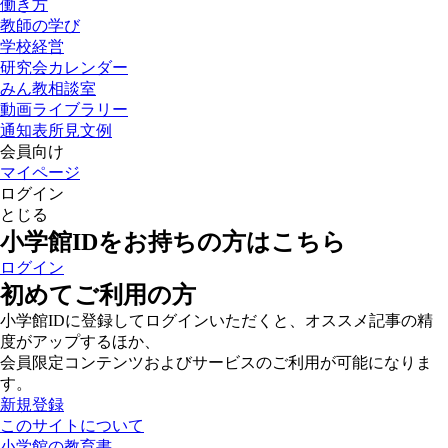
働き方
教師の学び
学校経営
研究会カレンダー
みん教相談室
動画ライブラリー
通知表所見文例
会員向け
マイページ
ログイン
とじる
小学館IDをお持ちの方はこちら
ログイン
初めてご利用の方
小学館IDに登録してログインいただくと、オススメ記事の精
度がアップするほか、
会員限定コンテンツおよびサービスのご利用が可能になりま
す。
新規登録
このサイトについて
小学館の教育書