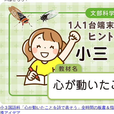
小３国語科「心が動いたことを詩で表そう」全時間の板書＆指
導アイデア