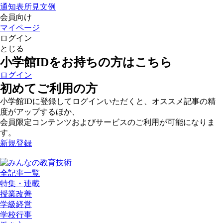
通知表所見文例
会員向け
マイページ
ログイン
とじる
小学館IDをお持ちの方はこちら
ログイン
初めてご利用の方
小学館IDに登録してログインいただくと、オススメ記事の精
度がアップするほか、
会員限定コンテンツおよびサービスのご利用が可能になりま
す。
新規登録
全記事一覧
特集・連載
授業改善
学級経営
学校行事