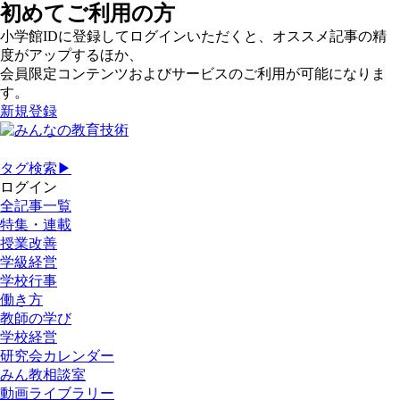
初めてご利用の方
小学館IDに登録してログインいただくと、オススメ記事の精
度がアップするほか、
会員限定コンテンツおよびサービスのご利用が可能になりま
す。
新規登録
タグ検索▶
ログイン
全記事一覧
特集・連載
授業改善
学級経営
学校行事
働き方
教師の学び
学校経営
研究会カレンダー
みん教相談室
動画ライブラリー