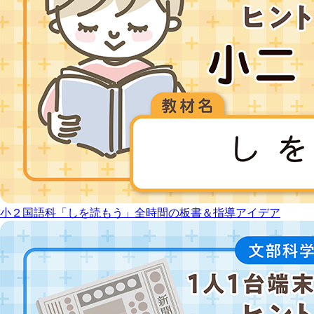
小２国語科「しを読もう」全時間の板書＆指導アイデア