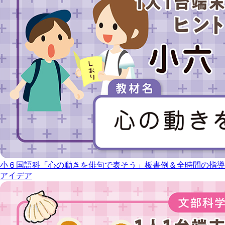
小６国語科「心の動きを俳句で表そう」板書例＆全時間の指導
アイデア