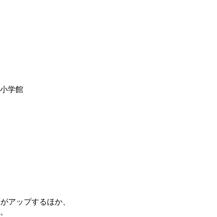
y小学館
度がアップするほか、
。