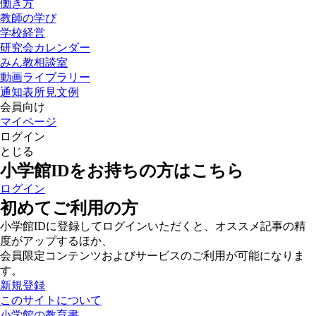
働き方
教師の学び
学校経営
研究会カレンダー
みん教相談室
動画ライブラリー
通知表所見文例
会員向け
マイページ
ログイン
とじる
小学館IDをお持ちの方はこちら
ログイン
初めてご利用の方
小学館IDに登録してログインいただくと、オススメ記事の精
度がアップするほか、
会員限定コンテンツおよびサービスのご利用が可能になりま
す。
新規登録
このサイトについて
小学館の教育書