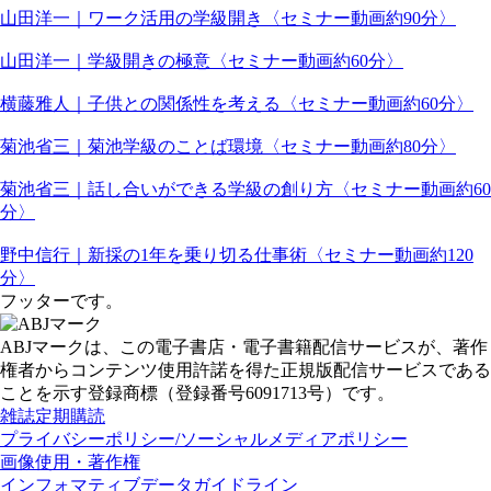
山田洋一｜ワーク活用の学級開き〈セミナー動画約90分〉
山田洋一｜学級開きの極意〈セミナー動画約60分〉
横藤雅人｜子供との関係性を考える〈セミナー動画約60分〉
菊池省三｜菊池学級のことば環境〈セミナー動画約80分〉
菊池省三｜話し合いができる学級の創り方〈セミナー動画約60
分〉
野中信行｜新採の1年を乗り切る仕事術〈セミナー動画約120
分〉
フッターです。
ABJマークは、この電子書店・電子書籍配信サービスが、著作
権者からコンテンツ使用許諾を得た正規版配信サービスである
ことを示す登録商標（登録番号6091713号）です。
雑誌定期購読
プライバシーポリシー/ソーシャルメディアポリシー
画像使用・著作権
インフォマティブデータガイドライン