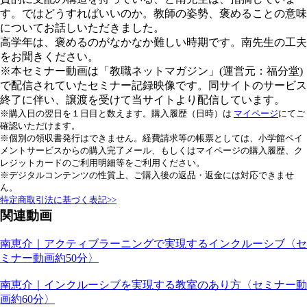
す。ではどうすればいいのか。教師の姿勢、褒めることの意味
についてお話しいただきました。
高学年は、褒めるのがなかなか難しい時期です。南先生の工夫
をお聞きください。
※本セミナー動画は「教職ネットマガジン」(運営元：福分堂)
で配信されていたセミナー記録映像です。同サイトのサービス
終了に伴い、譲渡を受けて当サイトより配信しています。
※購入日の翌日を１日目と数えます。購入履歴（日時）は
マイページ
にてご
確認いただけます。
※個別の領収書発行はできません。経費請求等の帳票としては、小学館ペイ
メントサービスからの購入完了メール、もしくはマイページの購入履歴、ク
レジットカードのご利用明細等をご利用ください。
※デジタルコンテンツの性質上、ご購入後の返品・返金には対応できませ
ん。
特定商取引法に基づく表記>>
関連動画
南恵介｜アクティブラーニングで実現するインクルーシブ〈セ
ミナー動画約50分〉
南恵介｜インクルーシブを実現する教室のあり方〈セミナー動
画約60分〉