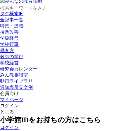
タグ検索▶
全記事一覧
特集・連載
授業改善
学級経営
学校行事
働き方
教師の学び
学校経営
研究会カレンダー
みん教相談室
動画ライブラリー
通知表所見文例
会員向け
マイページ
ログイン
とじる
小学館IDをお持ちの方はこちら
ログイン