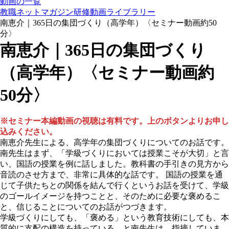
動画の一覧
教職ネットマガジン研修動画ライブラリー
南恵介｜365日の集団づくり（高学年）〈セミナー動画約50
分〉
南恵介｜365日の集団づくり
（高学年）〈セミナー動画約
50分〉
※セミナー本編動画の視聴は有料です。上のボタンよりお申し
込みください。
南恵介先生による、高学年の集団づくりについてのお話です。
南先生はまず、「学級づくりにおいては授業こそが大切」と言
い、国語の授業を例に話しました。教科書の手引きの見方から
音読のさせ方まで、非常に具体的な話です。 国語の授業を通
じて子供たちとの関係を結んで行くというお話を受けて、学級
のゴールイメージを持つことと、そのために必要な褒めるこ
と、信じることについてのお話がつづきます。
学級づくりにしても、「褒める」という教育技術にしても、本
質的に支配の構造を持っている、と南先生は、指摘していま