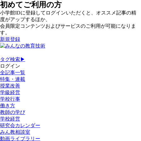
初めてご利用の方
小学館IDに登録してログインいただくと、オススメ記事の精
度がアップするほか、
会員限定コンテンツおよびサービスのご利用が可能になりま
す。
新規登録
タグ検索▶
ログイン
全記事一覧
特集・連載
授業改善
学級経営
学校行事
働き方
教師の学び
学校経営
研究会カレンダー
みん教相談室
動画ライブラリー