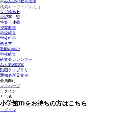
タグ検索▶
全記事一覧
特集・連載
授業改善
学級経営
学校行事
働き方
教師の学び
学校経営
研究会カレンダー
みん教相談室
動画ライブラリー
通知表所見文例
会員向け
マイページ
ログイン
とじる
小学館IDをお持ちの方はこちら
ログイン