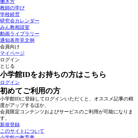
働き方
教師の学び
学校経営
研究会カレンダー
みん教相談室
動画ライブラリー
通知表所見文例
会員向け
マイページ
ログイン
とじる
小学館IDをお持ちの方はこちら
ログイン
初めてご利用の方
小学館IDに登録してログインいただくと、オススメ記事の精
度がアップするほか、
会員限定コンテンツおよびサービスのご利用が可能になりま
す。
新規登録
このサイトについて
小学館の教育書