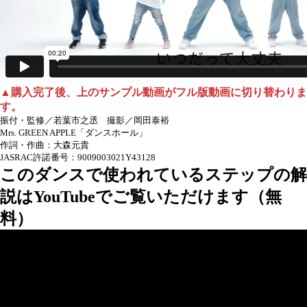
▲購入完了後、上のサンプル動画がフル版動画に切り替わりま
す。
振付・監修／若葉市之丞 撮影／岡田泰裕
Mrs. GREEN APPLE「ダンスホール」
作詞・作曲：大森元貴
JASRAC許諾番号：9009003021Y43128
このダンスで使われているステップの解
説はYouTubeでご覧いただけます（無
料）