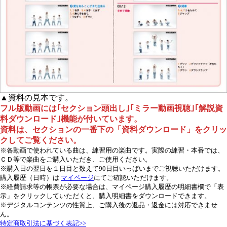
▲資料の見本です。
フル版動画には｢セクション頭出し｣｢ミラー動画視聴｣｢解説資
料ダウンロード｣機能が付いています。
資料は、セクションの一番下の「資料ダウンロード」をクリッ
クしてご覧ください。
※各動画で使われている曲は、練習用の楽曲です。実際の練習・本番では、
ＣＤ等で楽曲をご購入いただき、ご使用ください。
※購入日の翌日を１日目と数えて90日目いっぱいまでご視聴いただけます。
購入履歴（日時）は
マイページ
にてご確認いただけます。
※経費請求等の帳票が必要な場合は、マイページ購入履歴の明細書欄で「表
示」をクリックしていただくと、購入明細書をダウンロードできます。
※デジタルコンテンツの性質上、ご購入後の返品・返金には対応できませ
ん。
特定商取引法に基づく表記>>