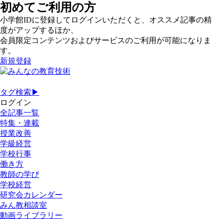
初めてご利用の方
小学館IDに登録してログインいただくと、オススメ記事の精
度がアップするほか、
会員限定コンテンツおよびサービスのご利用が可能になりま
す。
新規登録
タグ検索▶
ログイン
全記事一覧
特集・連載
授業改善
学級経営
学校行事
働き方
教師の学び
学校経営
研究会カレンダー
みん教相談室
動画ライブラリー