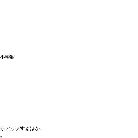
y小学館
度がアップするほか、
。