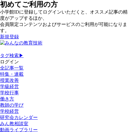
初めてご利用の方
小学館IDに登録してログインいただくと、オススメ記事の精
度がアップするほか、
会員限定コンテンツおよびサービスのご利用が可能になりま
す。
新規登録
タグ検索▶
ログイン
全記事一覧
特集・連載
授業改善
学級経営
学校行事
働き方
教師の学び
学校経営
研究会カレンダー
みん教相談室
動画ライブラリー