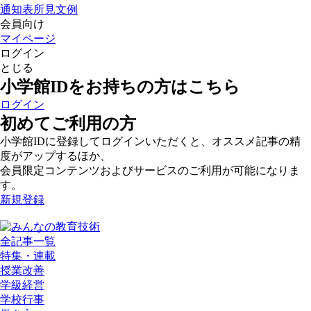
通知表所見文例
会員向け
マイページ
ログイン
とじる
小学館IDをお持ちの方はこちら
ログイン
初めてご利用の方
小学館IDに登録してログインいただくと、オススメ記事の精
度がアップするほか、
会員限定コンテンツおよびサービスのご利用が可能になりま
す。
新規登録
全記事一覧
特集・連載
授業改善
学級経営
学校行事