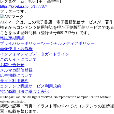
レク＆ゲーム」#05【中・高学年】
https://kyoiku.sho.jp/177787/
フッターです。
ABJマークは、この電子書店・電子書籍配信サービスが、著作
権者からコンテンツ使用許諾を得た正規版配信サービスである
ことを示す登録商標（登録番号6091713号）です。
雑誌定期購読
プライバシーポリシー/ソーシャルメディアポリシー
画像使用・著作権
インフォマティブデータガイドライン
このサイトについて
お問い合わせ
メルマガ配信登録
広告掲載について
サイト利用規約
コンテンツ購読サービス利用規約
特定商取引法に基づく表記
© Shogakukan Inc. All rights reserved. No reproduction or republication without
written permission.
掲載の記事・写真・イラスト等のすべてのコンテンツの無断複
写・転載を禁じます。