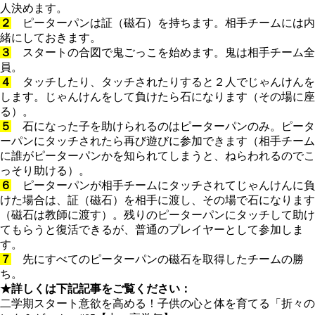
人決めます。
２
ピーターパンは証（磁石）を持ちます。相手チームには内
緒にしておきます。
３
スタートの合図で鬼ごっこを始めます。鬼は相手チーム全
員。
４
タッチしたり、タッチされたりすると２人でじゃんけんを
します。じゃんけんをして負けたら石になります（その場に座
る）。
５
石になった子を助けられるのはピーターパンのみ。ピータ
ーパンにタッチされたら再び遊びに参加できます（相手チーム
に誰がピーターパンかを知られてしまうと、ねらわれるのでこ
っそり助ける）。
６
ピーターパンが相手チームにタッチされてじゃんけんに負
けた場合は、証（磁石）を相手に渡し、その場で石になります
（磁石は教師に渡す）。残りのピーターパンにタッチして助け
てもらうと復活できるが、普通のプレイヤーとして参加しま
す。
７
先にすべてのピーターパンの磁石を取得したチームの勝
ち。
★詳しくは下記記事をご覧ください：
二学期スタート意欲を高める！子供の心と体を育てる「折々の