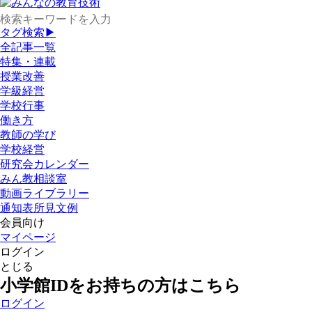
タグ検索▶
全記事一覧
特集・連載
授業改善
学級経営
学校行事
働き方
教師の学び
学校経営
研究会カレンダー
みん教相談室
動画ライブラリー
通知表所見文例
会員向け
マイページ
ログイン
とじる
小学館IDをお持ちの方はこちら
ログイン