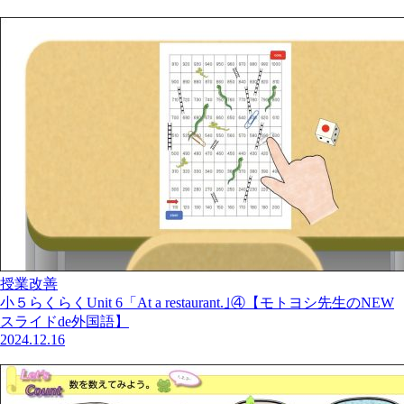
授業改善
小５らくらくUnit 6「At a restaurant.｣④【モトヨシ先生のNEW
スライドde外国語】
2024.12.16