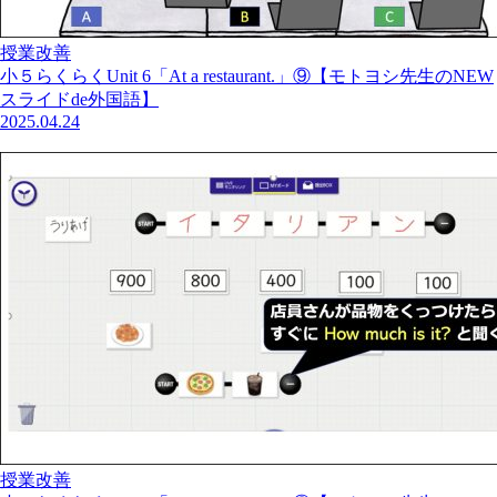
授業改善
小５らくらくUnit 6「At a restaurant.」⑨【モトヨシ先生のNEW
スライドde外国語】
2025.04.24
授業改善