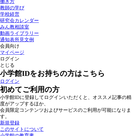
働き方
教師の学び
学校経営
研究会カレンダー
みん教相談室
動画ライブラリー
通知表所見文例
会員向け
マイページ
ログイン
とじる
小学館IDをお持ちの方はこちら
ログイン
初めてご利用の方
小学館IDに登録してログインいただくと、オススメ記事の精
度がアップするほか、
会員限定コンテンツおよびサービスのご利用が可能になりま
す。
新規登録
このサイトについて
小学館の教育書