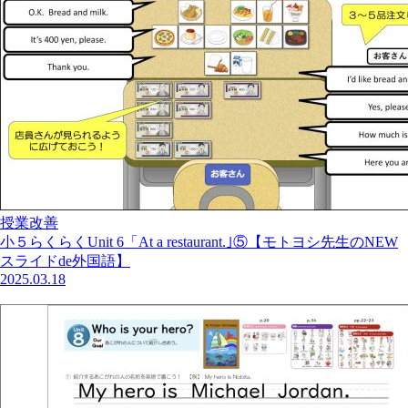
授業改善
小５らくらくUnit 6「At a restaurant.｣⑤【モトヨシ先生のNEW
スライドde外国語】
2025.03.18