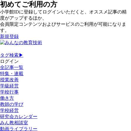
初めてご利用の方
小学館IDに登録してログインいただくと、オススメ記事の精
度がアップするほか、
会員限定コンテンツおよびサービスのご利用が可能になりま
す。
新規登録
タグ検索▶
ログイン
全記事一覧
特集・連載
授業改善
学級経営
学校行事
働き方
教師の学び
学校経営
研究会カレンダー
みん教相談室
動画ライブラリー