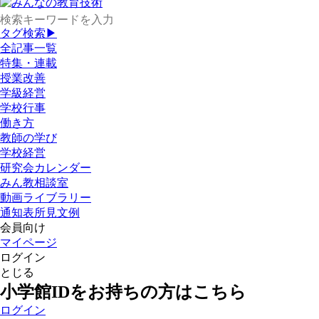
タグ検索▶
全記事一覧
特集・連載
授業改善
学級経営
学校行事
働き方
教師の学び
学校経営
研究会カレンダー
みん教相談室
動画ライブラリー
通知表所見文例
会員向け
マイページ
ログイン
とじる
小学館IDをお持ちの方はこちら
ログイン