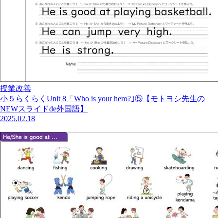
授業改善
小５らくらくUnit 8「Who is your hero?｣⑤【モトヨシ先生の
NEWスライドde外国語】
2025.02.18