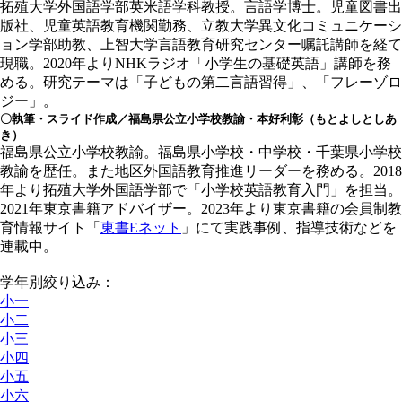
拓殖大学外国語学部英米語学科教授。言語学博士。児童図書出
版社、児童英語教育機関勤務、立教大学異文化コミュニケーシ
ョン学部助教、上智大学言語教育研究センター嘱託講師を経て
現職。2020年よりNHKラジオ「小学生の基礎英語」講師を務
める。研究テーマは「子どもの第二言語習得」、「フレーゾロ
ジー」。
〇執筆・スライド作成／福島県公立小学校教諭・本好利彰（もとよしとしあ
き）
福島県公立小学校教諭。福島県小学校・中学校・千葉県小学校
教諭を歴任。また地区外国語教育推進リーダーを務める。2018
年より拓殖大学外国語学部で「小学校英語教育入門」を担当。
2021年東京書籍アドバイザー。2023年より東京書籍の会員制教
育情報サイト「
東書Eネット
」にて実践事例、指導技術などを
連載中。
学年別絞り込み：
小一
小二
小三
小四
小五
小六