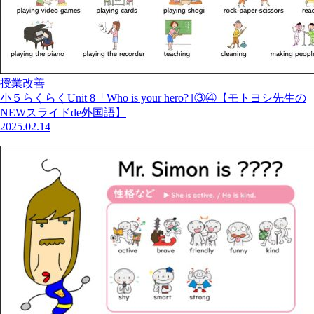
授業改善
小５らくらくUnit 8「Who is your hero?｣③④【モトヨシ先生の
NEWスライドde外国語】
2025.02.14