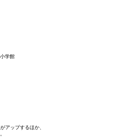
y小学館
度がアップするほか、
。