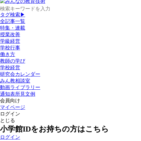
タグ検索▶
全記事一覧
特集・連載
授業改善
学級経営
学校行事
働き方
教師の学び
学校経営
研究会カレンダー
みん教相談室
動画ライブラリー
通知表所見文例
会員向け
マイページ
ログイン
とじる
小学館IDをお持ちの方はこちら
ログイン