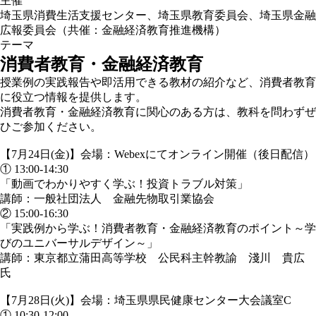
主催
埼玉県消費生活支援センター、埼玉県教育委員会、埼玉県金融
広報委員会（共催：金融経済教育推進機構）
テーマ
消費者教育・金融経済教育
授業例の実践報告や即活用できる教材の紹介など、消費者教育
に役立つ情報を提供します。
消費者教育・金融経済教育に関心のある方は、教科を問わずぜ
ひご参加ください。
【7月24日(金)】会場：Webexにてオンライン開催（後日配信）
① 13:00-14:30
「動画でわかりやすく学ぶ！投資トラブル対策」
講師：一般社団法人 金融先物取引業協会
② 15:00-16:30
「実践例から学ぶ！消費者教育・金融経済教育のポイント～学
びのユニバーサルデザイン～」
講師：東京都立蒲田高等学校 公民科主幹教諭 淺川 貴広
氏
【7月28日(火)】会場：埼玉県県民健康センター大会議室C
① 10:30-12:00