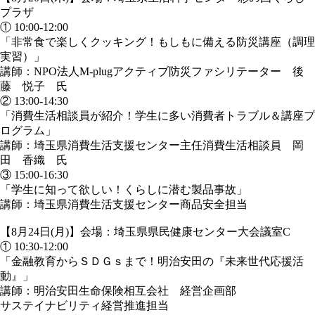
プラザ
① 10:00-12:00
「非常食で楽しくクッキング！もしもに備える防災講座（調理
実習）」
講師：NPO法人M-plugアクティブ防災ファシリテーター 後
藤 悦子 氏
② 13:00-14:30
「消費生活相談員が紹介！学生に多い消費者トラブル＆講座プ
ログラム」
講師：埼玉県消費生活支援センター主任消費生活相談員 岡
田 香織 氏
③ 15:00-16:30
「学生に知って欲しい！くらしに潜む製品事故」
講師：埼玉県消費生活支援センター商品安全担当
【8月24日(月)】会場：埼玉県県民健康センター大会議室C
① 10:30-12:00
「金融教育からＳＤＧｓまで！明治安田の『未来世代応援活
動』」
講師：明治安田生命保険相互会社 経営企画部
サステイナビリティ経営推進担当