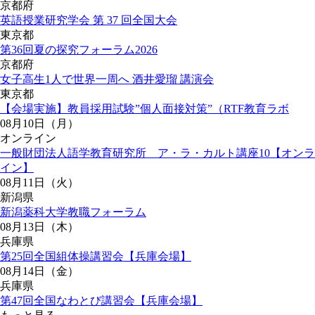
京都府
英語授業研究学会 第 37 回全国大会
東京都
第36回夏の探究フォーラム2026
京都府
女子高生1人で世界一周へ 酒井愛瑠 講演会
東京都
【会場実施】教員採用試験”個人面接対策”（RTF教育ラボ
08月10日（月）
オンライン
一般財団法人語学教育研究所 ア・ラ・カルト講座10【オンラ
イン】
08月11日（火）
新潟県
新潟薬科大学教職フォーラム
08月13日（木）
兵庫県
第25回全国組体操講習会【兵庫会場】
08月14日（金）
兵庫県
第47回全国なわとび講習会【兵庫会場】