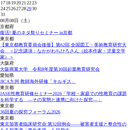
17
18
19
20
21
22
23
24
25
26
27
28
29
30
31
08月08日（土）
京都府
復活! 夏のネタ祭りセミナー in京都
東京都
【東京都教育委員会後援】第62回 全国図工・美術教育研究大
会 ＜記念講演：なかがわちひろさん（絵本作家・児童文学
家）＞
大阪府
大阪商業大学 令和8年度第30回起業教育研究会
愛知県
JICA九州 教師海外研修「キルギス」
東京都
JASE性教育研修セミナー2026「学校・家庭での性教育の課題
を科学する ―その実態と連携に向けた探究―」
東京都
36回夏の探究フォーラム2026
東京都
東京加害者臨床研究会:第32回例会――被害者支援と整合性の