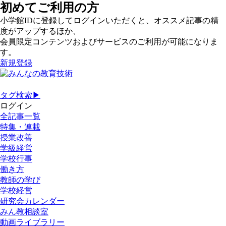
初めてご利用の方
小学館IDに登録してログインいただくと、オススメ記事の精
度がアップするほか、
会員限定コンテンツおよびサービスのご利用が可能になりま
す。
新規登録
タグ検索▶
ログイン
全記事一覧
特集・連載
授業改善
学級経営
学校行事
働き方
教師の学び
学校経営
研究会カレンダー
みん教相談室
動画ライブラリー