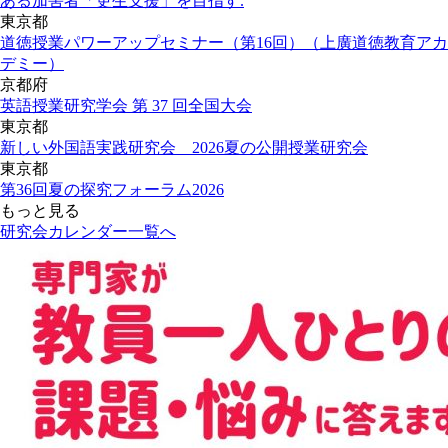
ある加害者「更生支援」を目指す.
東京都
道徳授業パワーアップセミナー（第16回）（上廣道徳教育アカ
デミー）
京都府
英語授業研究学会 第 37 回全国大会
東京都
新しい外国語実践研究会 2026夏の公開授業研究会
東京都
第36回夏の探究フォーラム2026
もっと見る
研究会カレンダー一覧へ