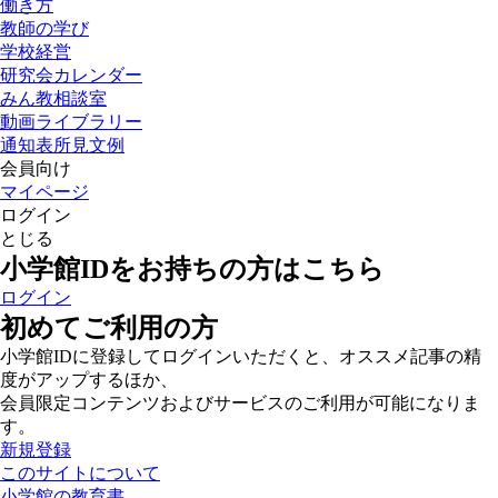
働き方
教師の学び
学校経営
研究会カレンダー
みん教相談室
動画ライブラリー
通知表所見文例
会員向け
マイページ
ログイン
とじる
小学館IDをお持ちの方はこちら
ログイン
初めてご利用の方
小学館IDに登録してログインいただくと、オススメ記事の精
度がアップするほか、
会員限定コンテンツおよびサービスのご利用が可能になりま
す。
新規登録
このサイトについて
小学館の教育書