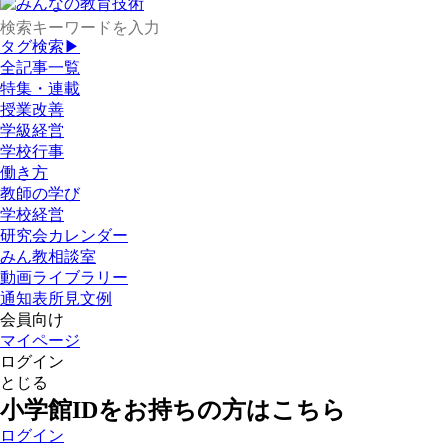
タグ検索▶
全記事一覧
特集・連載
授業改善
学級経営
学校行事
働き方
教師の学び
学校経営
研究会カレンダー
みん教相談室
動画ライブラリー
通知表所見文例
会員向け
マイページ
ログイン
とじる
小学館IDをお持ちの方はこちら
ログイン