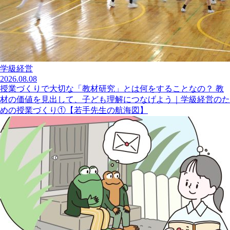
学級経営
2026.08.08
授業づくりで大切な「教材研究」とは何をすることなの？ 教
材の価値を見出して、子ども理解につなげよう｜学級経営のた
めの授業づくり①【若手先生の航海図】