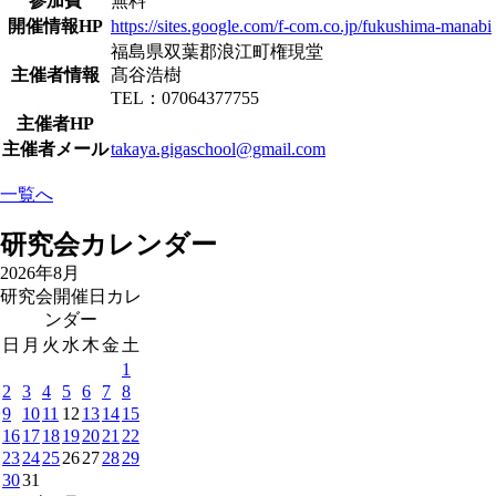
参加費
無料
開催情報HP
https://sites.google.com/f-com.co.jp/fukushima-manabi
福島県双葉郡浪江町権現堂
主催者情報
髙谷浩樹
TEL：07064377755
主催者HP
主催者メール
takaya.gigaschool@gmail.com
一覧へ
研究会カレンダー
2026年8月
研究会開催日カレ
ンダー
日
月
火
水
木
金
土
1
2
3
4
5
6
7
8
9
10
11
12
13
14
15
16
17
18
19
20
21
22
23
24
25
26
27
28
29
30
31