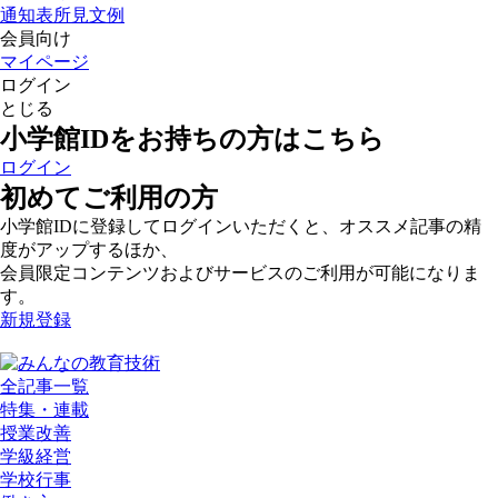
通知表所見文例
会員向け
マイページ
ログイン
とじる
小学館IDをお持ちの方はこちら
ログイン
初めてご利用の方
小学館IDに登録してログインいただくと、オススメ記事の精
度がアップするほか、
会員限定コンテンツおよびサービスのご利用が可能になりま
す。
新規登録
全記事一覧
特集・連載
授業改善
学級経営
学校行事