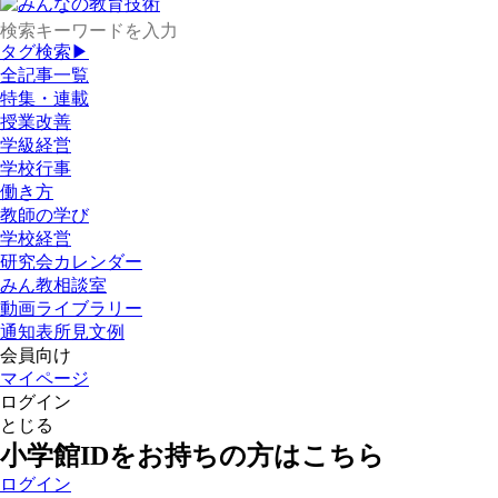
タグ検索▶
全記事一覧
特集・連載
授業改善
学級経営
学校行事
働き方
教師の学び
学校経営
研究会カレンダー
みん教相談室
動画ライブラリー
通知表所見文例
会員向け
マイページ
ログイン
とじる
小学館IDをお持ちの方はこちら
ログイン