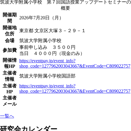
筑波大学附属小学校 第７回国語授業アップデートセミナーの
概要
開催期
2026年7月20日（月）
間
開催地
東京都 文京区大塚３－２９－１
住所
会場
筑波大学附属小学校
事前申し込み ３５００円
参加費
当日 ４０００円（現金のみ）
開催情
https://eventpay.jp/event_info?
shop_code=1277962003043667&EventCode=C809022757
報HP
主催者
筑波大学附属小学校国語部
情報
主催者
https://eventpay.jp/event_info?
shop_code=1277962003043667&EventCode=C809022757
HP
主催者
メール
一覧へ
研究会カレンダー