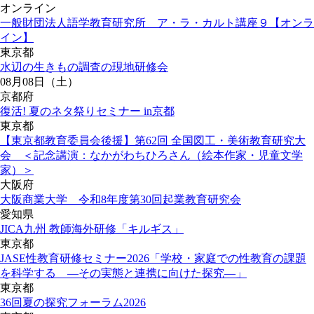
オンライン
一般財団法人語学教育研究所 ア・ラ・カルト講座９【オンラ
イン】
東京都
水辺の生きもの調査の現地研修会
08月08日（土）
京都府
復活! 夏のネタ祭りセミナー in京都
東京都
【東京都教育委員会後援】第62回 全国図工・美術教育研究大
会 ＜記念講演：なかがわちひろさん（絵本作家・児童文学
家）＞
大阪府
大阪商業大学 令和8年度第30回起業教育研究会
愛知県
JICA九州 教師海外研修「キルギス」
東京都
JASE性教育研修セミナー2026「学校・家庭での性教育の課題
を科学する ―その実態と連携に向けた探究―」
東京都
36回夏の探究フォーラム2026