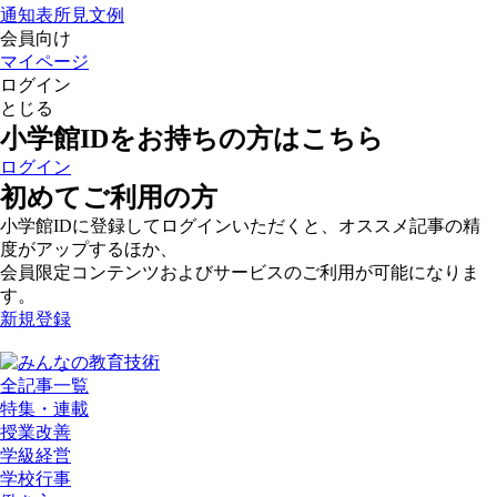
通知表所見文例
会員向け
マイページ
ログイン
とじる
小学館IDをお持ちの方はこちら
ログイン
初めてご利用の方
小学館IDに登録してログインいただくと、オススメ記事の精
度がアップするほか、
会員限定コンテンツおよびサービスのご利用が可能になりま
す。
新規登録
全記事一覧
特集・連載
授業改善
学級経営
学校行事