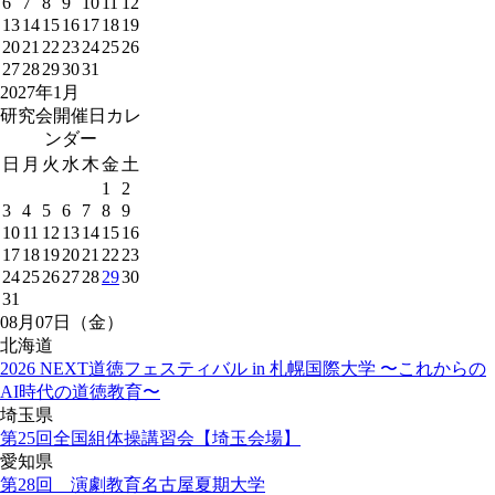
6
7
8
9
10
11
12
13
14
15
16
17
18
19
20
21
22
23
24
25
26
27
28
29
30
31
2027年1月
研究会開催日カレ
ンダー
日
月
火
水
木
金
土
1
2
3
4
5
6
7
8
9
10
11
12
13
14
15
16
17
18
19
20
21
22
23
24
25
26
27
28
29
30
31
08月07日（金）
北海道
2026 NEXT道徳フェスティバル in 札幌国際大学 〜これからの
AI時代の道徳教育〜
埼玉県
第25回全国組体操講習会【埼玉会場】
愛知県
第28回 演劇教育名古屋夏期大学