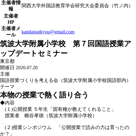
主催者情
関西大学外国語教育学会研究大会委員会（竹ノ内）
報
主催者
HP
主催者メ
kandaigaikyou@gmail.com
ール
筑波大学附属小学校 第７回国語授業ア
ップデートセミナー
東京都
開催日 2026.07.20
主催
国語授業づくりを考える会（筑波大学附属小学校国語部内）
テーマ
本物の授業で熱く語り合う
◆内容
(１)公開授業 ５年生「固有種が教えてくれること」
授業者 櫛谷孝徳（筑波大学附属小学校）
(２)授業シンポジウム 「公開授業で読みの力は育ったの
か？」