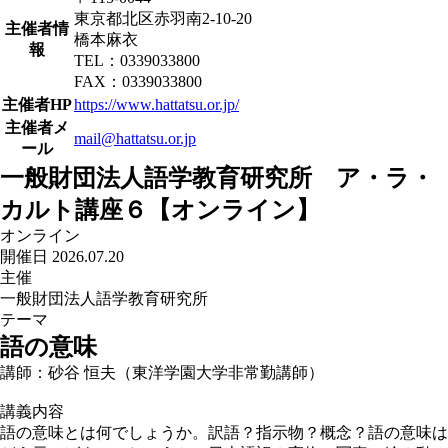
東京都北区赤羽南2-10-20
主催者情
橋本麻衣
報
TEL：0339033800
FAX：0339033800
主催者HP
https://www.hattatsu.or.jp/
主催者メ
mail@hattatsu.or.jp
ール
一般財団法人語学教育研究所 ア・ラ・
カルト講座６【オンライン】
オンライン
開催日 2026.07.20
主催
一般財団法人語学教育研究所
テーマ
語の意味
講師：砂谷 恒夫（東洋学園大学非常勤講師）
講義内容
語の意味とは何でしょうか。訳語？指示物？概念？語の意味は