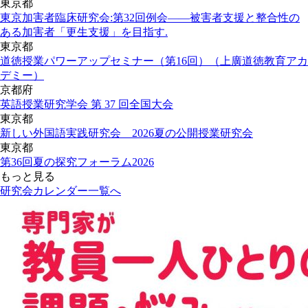
東京都
東京加害者臨床研究会:第32回例会――被害者支援と整合性の
ある加害者「更生支援」を目指す.
東京都
道徳授業パワーアップセミナー（第16回）（上廣道徳教育アカ
デミー）
京都府
英語授業研究学会 第 37 回全国大会
東京都
新しい外国語実践研究会 2026夏の公開授業研究会
東京都
第36回夏の探究フォーラム2026
もっと見る
研究会カレンダー一覧へ