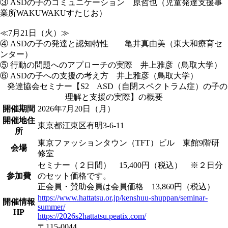
③ ASDの子のコミュニケーション 原哲也（児童発達支援事
業所WAKUWAKUすたじお）
≪7月21日（火）≫
④ ASDの子の発達と認知特性 亀井真由美（東大和療育セ
ンター）
⑤ 行動の問題へのアプローチの実際 井上雅彦（鳥取大学）
⑥ ASDの子への支援の考え方 井上雅彦（鳥取大学）
発達協会セミナー【S2 ASD（自閉スペクトラム症）の子の
理解と支援の実際】の概要
開催期間
2026年7月20日（月）
開催地住
東京都江東区有明3-6-11
所
東京ファッションタウン（TFT）ビル 東館9階研
会場
修室
セミナー（２日間） 15,400円（税込） ※２日分
参加費
のセット価格です。
正会員・賛助会員は会員価格 13,860円（税込）
https://www.hattatsu.or.jp/kenshuu-shuppan/seminar-
開催情報
summer/
HP
https://2026s2hattatsu.peatix.com/
〒115-0044