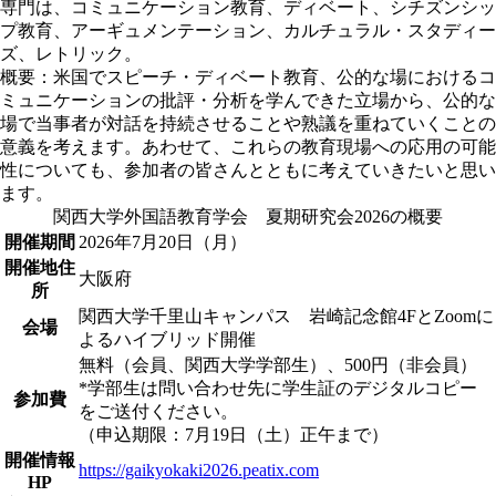
専門は、コミュニケーション教育、ディベート、シチズンシッ
プ教育、アーギュメンテーション、カルチュラル・スタディー
ズ、レトリック。
概要：米国でスピーチ・ディベート教育、公的な場におけるコ
ミュニケーションの批評・分析を学んできた立場から、公的な
場で当事者が対話を持続させることや熟議を重ねていくことの
意義を考えます。あわせて、これらの教育現場への応用の可能
性についても、参加者の皆さんとともに考えていきたいと思い
ます。
関西大学外国語教育学会 夏期研究会2026の概要
開催期間
2026年7月20日（月）
開催地住
大阪府
所
関西大学千里山キャンパス 岩崎記念館4FとZoomに
会場
よるハイブリッド開催
無料（会員、関西大学学部生）、500円（非会員）
*学部生は問い合わせ先に学生証のデジタルコピー
参加費
をご送付ください。
（申込期限：7月19日（土）正午まで）
開催情報
https://gaikyokaki2026.peatix.com
HP