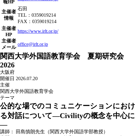
報HP
石田
主催者
TEL：0359019214
情報
FAX：0359019214
主催者
https://www.irlt.or.jp/
HP
主催者
office@irlt.or.jp
メール
関西大学外国語教育学会 夏期研究会
2026
大阪府
開催日 2026.07.20
主催
関西大学外国語教育学会
テーマ
公的な場でのコミュニケーションにおけ
る対話について―Civilityの概念を中心に
―
講師： 田島慎朗先生（関西大学外国語学部教授）