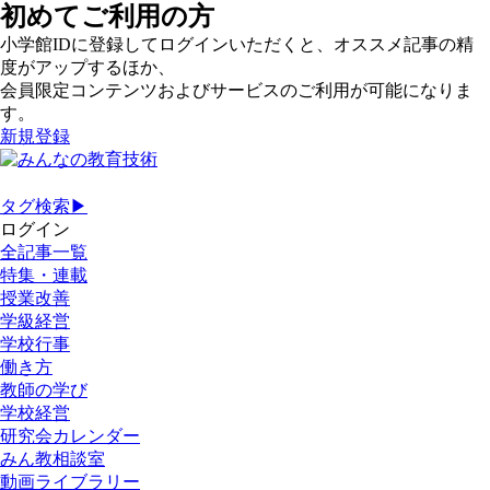
初めてご利用の方
小学館IDに登録してログインいただくと、オススメ記事の精
度がアップするほか、
会員限定コンテンツおよびサービスのご利用が可能になりま
す。
新規登録
タグ検索▶
ログイン
全記事一覧
特集・連載
授業改善
学級経営
学校行事
働き方
教師の学び
学校経営
研究会カレンダー
みん教相談室
動画ライブラリー