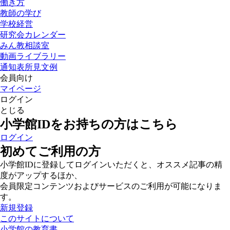
働き方
教師の学び
学校経営
研究会カレンダー
みん教相談室
動画ライブラリー
通知表所見文例
会員向け
マイページ
ログイン
とじる
小学館IDをお持ちの方はこちら
ログイン
初めてご利用の方
小学館IDに登録してログインいただくと、オススメ記事の精
度がアップするほか、
会員限定コンテンツおよびサービスのご利用が可能になりま
す。
新規登録
このサイトについて
小学館の教育書