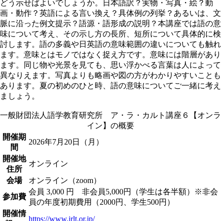
どう示せばよいでしょうか。日本語訳？実物・写真・絵？動
画・動作？英語による言い換え？具体例の列挙？あるいは、文
脈に沿った例文提示？語源・語形成の説明？本講座では語の意
味について考え、その示し方の長所、短所について具体的に検
討します。語の多義や日英語の意味範囲の違いについても触れ
ます。意味とはモノではなく捉え方です。意味には階層があり
ます。同じ物や光景を見ても、思い浮かべる言葉は人によって
異なりえます。写真よりも略画や図の方がわかりやすいことも
あります。夏の初めのひと時、語の意味についてご一緒に考え
ましょう。
一般財団法人語学教育研究所 ア・ラ・カルト講座６【オンラ
イン】の概要
開催期
2026年7月20日（月）
間
開催地
オンライン
住所
会場
オンライン（zoom）
会員 3,000 円 非会員5,000円（学生は各半額）※非会
参加費
員の年度初期費用（2000円、学生500円）
開催情
https://www.irlt.or.jp/