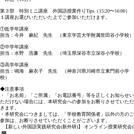
第３部 特別ミニ講座 外国語授業作りTips（15:20〜16:00）
１講座お選びいただいた上でご参加いただけます。
①低学年講座
担当：今井 麻紀 先生 （東京学芸大学附属世田谷小学校）
②中学年講座
担当：水野 浩廉 先生 （埼玉県深谷市立深谷小学校）
③高学年講座
担当：鳴海 麻衣子 先生 （神奈川県川崎市立東門前小学
校）
◆注意事項
・「お名前」「ご所属」「お電話番号」等を正しくお知らせい
ただけない場合には、本研究会への参加をお断りさせていただ
きます。
・本研究会につきましては、「学校教育関係者」以外の方のご
参加は、お断りさせていただくことがございます。
【新しい外国語実践研究会(新外研)】 オンライン授業研究会
開