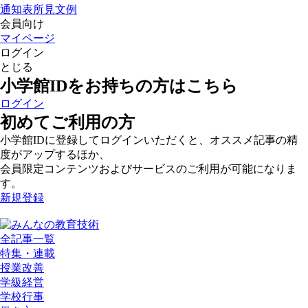
通知表所見文例
会員向け
マイページ
ログイン
とじる
小学館IDをお持ちの方はこちら
ログイン
初めてご利用の方
小学館IDに登録してログインいただくと、オススメ記事の精
度がアップするほか、
会員限定コンテンツおよびサービスのご利用が可能になりま
す。
新規登録
全記事一覧
特集・連載
授業改善
学級経営
学校行事