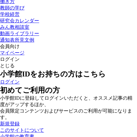
働き方
教師の学び
学校経営
研究会カレンダー
みん教相談室
動画ライブラリー
通知表所見文例
会員向け
マイページ
ログイン
とじる
小学館IDをお持ちの方はこちら
ログイン
初めてご利用の方
小学館IDに登録してログインいただくと、オススメ記事の精
度がアップするほか、
会員限定コンテンツおよびサービスのご利用が可能になりま
す。
新規登録
このサイトについて
小学館の教育書