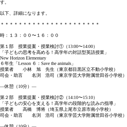
す。
以下、詳細になります。
＊＊＊＊＊＊＊＊＊＊＊＊＊＊＊＊＊＊＊＊＊＊
時：１３：００〜１６：００
第１部 授業提案・授業検討①（13:00〜14:00）
「子どもの思考を高める！高学年の対話型英語授業」
New Horizon Elementary
６年生「Lesson ６：Save the animals」
授業者 小林 旭 先生（東京都目黒区立不動小学校）
司会・助言 名渕 浩司（東京学芸大学附属世田谷小学校）
―休憩（10分）―
第２部 授業提案・授業検討②（14:10〜15:10）
「子どもの安心を支える！高学年の段階的な読みの指導」
授業者 高橋 博将（埼玉県上尾市立原市南小学校）
司会・助言 名渕 浩司（東京学芸大学附属世田谷小学校）
―休憩（10分）―