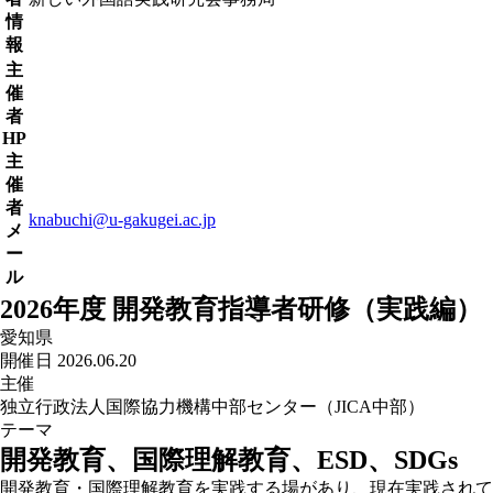
情
報
主
催
者
HP
主
催
者
knabuchi@u-gakugei.ac.jp
メ
ー
ル
2026年度 開発教育指導者研修（実践編）
愛知県
開催日 2026.06.20
主催
独立行政法人国際協力機構中部センター（JICA中部）
テーマ
開発教育、国際理解教育、ESD、SDGs
開発教育・国際理解教育を実践する場があり、現在実践されて