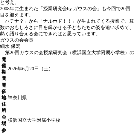
と考え、
2008年に生まれた「授業研究会by ガウスの会」も今回で20回
目を迎えます。
「ハテナ？」から「ナルホド！！」が生まれてくる授業で、算
数のおもしろさに目を輝かせる子どもたちの姿を追い求めて、
熱く語り合える会にできればと思っています。
ガウスの会会長
細水 保宏
第20回ガウスの会授業研究会（横浜国立大学附属小学校）
開
催
2026年6月20日（土）
期
間
開
催
地
神奈川県
住
所
会
横浜国立大学附属小学校
場
参