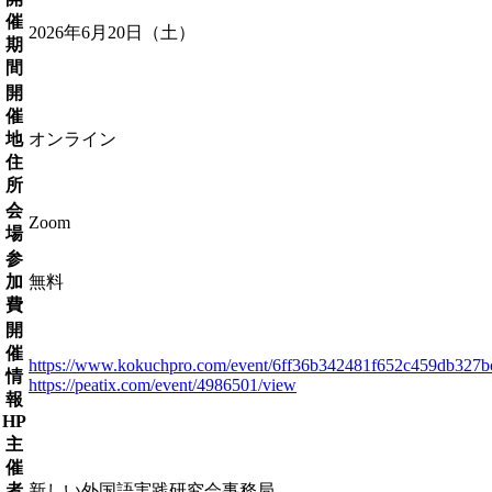
催
2026年6月20日（土）
期
間
開
催
地
オンライン
住
所
会
Zoom
場
参
加
無料
費
開
催
https://www.kokuchpro.com/event/6ff36b342481f652c459db327b
情
https://peatix.com/event/4986501/view
報
HP
主
催
者
新しい外国語実践研究会事務局