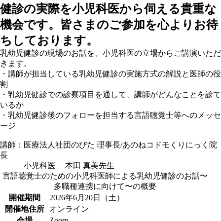
健診の実際を小児科医から伺える貴重な
機会です。皆さまのご参加を心よりお待
ちしております。
乳幼児健診の現場のお話を、小児科医の立場からご講演いただ
きます。
・講師が担当している乳幼児健診の実施方式の解説と医師の役
割
・乳幼児健診での診察項目を通して、講師がどんなことを診て
いるか
・乳幼児健診後のフォローを担当する言語聴覚士等へのメッセ
ージ
講師：医療法人社団のびた 理事長/あのねコドモくりにっく院
長
小児科医 本田 真美先生
言語聴覚士のための小児科医師による乳幼児健診のお話〜
多職種連携に向けて〜の概要
開催期間
2026年6月20日（土）
開催地住所
オンライン
会場
Zoom