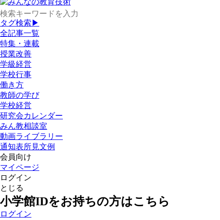
タグ検索▶
全記事一覧
特集・連載
授業改善
学級経営
学校行事
働き方
教師の学び
学校経営
研究会カレンダー
みん教相談室
動画ライブラリー
通知表所見文例
会員向け
マイページ
ログイン
とじる
小学館IDをお持ちの方はこちら
ログイン