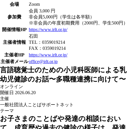
会場
Zoom
会員 3,000 円
参加費
非会員5,000円（学生は各半額）
※非会員の年度初期費用（2000円、学生500円）
開催情報HP
https://www.irlt.or.jp/
石田
主催者情報
TEL：0359019214
FAX：0359019214
主催者HP
https://www.irlt.or.jp/
主催者メール
office@irlt.or.jp
言語聴覚士のための小児科医師による乳
幼児健診のお話〜多職種連携に向けて〜
オンライン
開催日 2026.06.20
主催
一般社団法人ことばサポートネット
テーマ
お子さまのことばや発達の相談におい
て、成育歴や過去の健診の様子は、発達