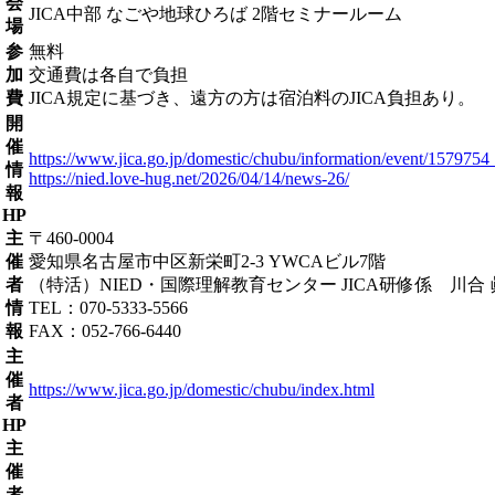
会
JICA中部 なごや地球ひろば 2階セミナールーム
場
参
無料
加
交通費は各自で負担
費
JICA規定に基づき、遠方の方は宿泊料のJICA負担あり。
開
催
https://www.jica.go.jp/domestic/chubu/information/event/157975
情
https://nied.love-hug.net/2026/04/14/news-26/
報
HP
主
〒460-0004
催
愛知県名古屋市中区新栄町2-3 YWCAビル7階
者
（特活）NIED・国際理解教育センター JICA研修係 川合 
情
TEL：070-5333-5566
報
FAX：052-766-6440
主
催
https://www.jica.go.jp/domestic/chubu/index.html
者
HP
主
催
者