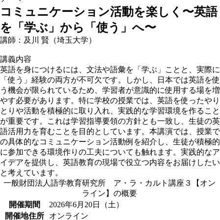
コミュニケーション活動を楽しく〜英語
を「学ぶ」から「使う」へ〜
講師：及川 賢（埼玉大学）
講義内容
英語を身につけるには、文法や語彙を「学ぶ」ことと、実際に
「使う」経験の両方が不可欠です。しかし、日本では英語を使
う機会が限られているため、学習者が意識的に使用する場を増
やす必要があります。特に学校の授業では、英語を使ったやり
とりや活動を積極的に取り入れ、実践的な学習環境を作ること
が重要です。これは学習指導要領の方針とも一致し、生徒の英
語活用力を育むことを目的としています。本講演では、授業で
の具体的なコミュニケーション活動例を紹介し、生徒が積極的
に参加できる環境作りの工夫についても触れます。実践的なア
イデアを提供し、英語教育の現場で役立つ内容をお届けしたい
と考えています。
一般財団法人語学教育研究所 ア・ラ・カルト講座３【オン
ライン】の概要
開催期間
2026年6月20日（土）
開催地住所
オンライン