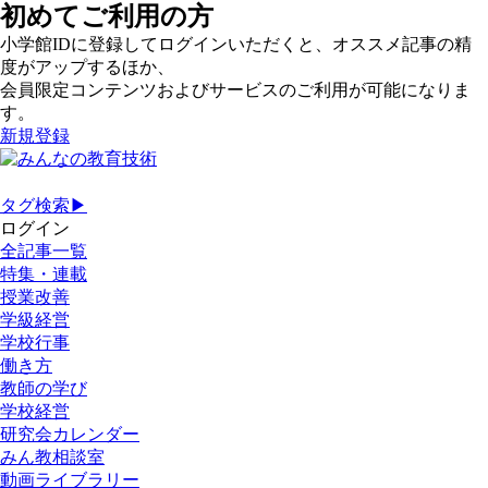
初めてご利用の方
小学館IDに登録してログインいただくと、オススメ記事の精
度がアップするほか、
会員限定コンテンツおよびサービスのご利用が可能になりま
す。
新規登録
タグ検索▶
ログイン
全記事一覧
特集・連載
授業改善
学級経営
学校行事
働き方
教師の学び
学校経営
研究会カレンダー
みん教相談室
動画ライブラリー