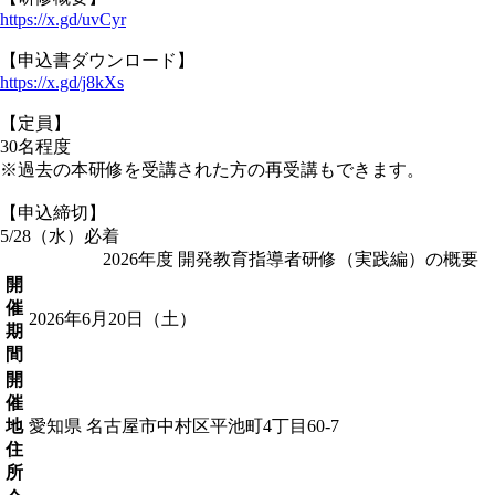
https://x.gd/uvCyr
【申込書ダウンロード】
https://x.gd/j8kXs
【定員】
30名程度
※過去の本研修を受講された方の再受講もできます。
【申込締切】
5/28（水）必着
2026年度 開発教育指導者研修（実践編）の概要
開
催
2026年6月20日（土）
期
間
開
催
地
愛知県 名古屋市中村区平池町4丁目60-7
住
所